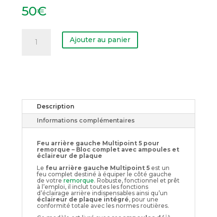
50
€
quantité
de
Ajouter au panier
Feu
arrière
gauche
Multipoint
5
Description
Informations complémentaires
Feu arrière gauche Multipoint 5 pour
remorque – Bloc complet avec ampoules et
éclaireur de plaque
Le
feu arrière gauche Multipoint 5
est un
feu complet destiné à équiper le côté gauche
de votre
remorque
. Robuste, fonctionnel et prêt
à l’emploi, il inclut toutes les fonctions
d’éclairage arrière indispensables ainsi qu’un
éclaireur de plaque intégré
, pour une
conformité totale avec les normes routières.