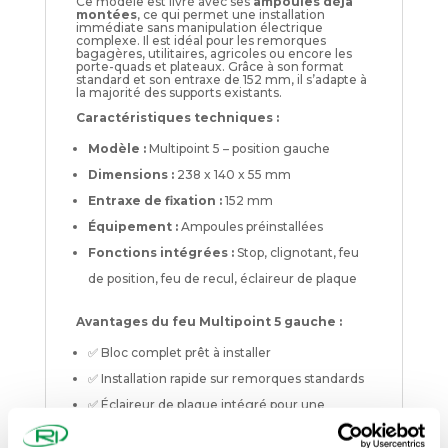
Ce modèle est livré avec ses
ampoules déjà
montées
, ce qui permet une installation
immédiate sans manipulation électrique
complexe. Il est idéal pour les remorques
bagagères, utilitaires, agricoles ou encore les
porte-quads et plateaux. Grâce à son format
standard et son entraxe de 152 mm, il s’adapte à
la majorité des supports existants.
Caractéristiques techniques :
Modèle :
Multipoint 5 – position gauche
Dimensions :
238 x 140 x 55 mm
Entraxe de fixation :
152 mm
Équipement :
Ampoules préinstallées
Fonctions intégrées :
Stop, clignotant, feu
de position, feu de recul, éclaireur de plaque
Avantages du feu Multipoint 5 gauche :
✅ Bloc complet prêt à installer
✅ Installation rapide sur remorques standards
✅ Éclaireur de plaque intégré pour une
conformité immédiate