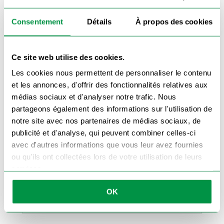
✅ Construction résistante aux chocs et aux
intempéries
Consentement
Détails
À propos des cookies
Le
cabochon segmenté
en rouge, orange et
blanc assure une diffusion optimale de la
lumière pour chaque fonction. Son boîtier
Ce site web utilise des cookies.
renforcé en plastique injecté protège les
composants internes contre l’humidité, la
poussière et les vibrations.
Les cookies nous permettent de personnaliser le contenu
Ce feu s’installe facilement à l’aide de vis sur une
et les annonces, d'offrir des fonctionnalités relatives aux
platine ou directement sur la carrosserie. Il se
médias sociaux et d'analyser notre trafic. Nous
branche à un
faisceau remorque 7 broches
standard et ne nécessite aucune modification
partageons également des informations sur l'utilisation de
spécifique.
notre site avec nos partenaires de médias sociaux, de
À associer avec :
publicité et d'analyse, qui peuvent combiner celles-ci
🔗
Feu arrière droit Multipoint
avec d'autres informations que vous leur avez fournies
🔗
Cabochon gauche Multipoint
ou qu'ils ont collectées lors de votre utilisation de leurs
🔗
Feux et cabochons de remorque
services.
Commandez dès maintenant votre feu
OK
arrière gauche Multipoint 5
pour rouler en
toute sécurité et conformité.