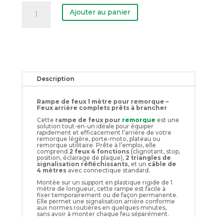
quantité
de
Ajouter au panier
Rampe
de
feux
1M
Description
Rampe de feux 1 mètre pour remorque –
Feux arrière complets prêts à brancher
Cette
rampe de feux pour
remorque
est une
solution tout-en-un idéale pour équiper
rapidement et efficacement l’arrière de votre
remorque légère, porte-moto, plateau ou
remorque utilitaire. Prête à l’emploi, elle
comprend
2 feux 4 fonctions
(clignotant, stop,
position, éclairage de plaque),
2 triangles de
signalisation réfléchissants
, et un
câble de
4 mètres
avec connectique standard.
Montée sur un support en plastique rigide de 1
mètre de longueur, cette rampe est facile à
fixer temporairement ou de façon permanente.
Elle permet une signalisation arrière conforme
aux normes routières en quelques minutes,
sans avoir à monter chaque feu séparément.