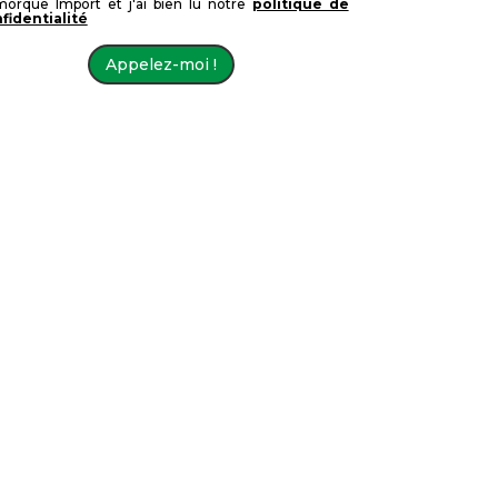
orque Import et j'ai bien lu notre
politique de
fidentialité
Appelez-moi !