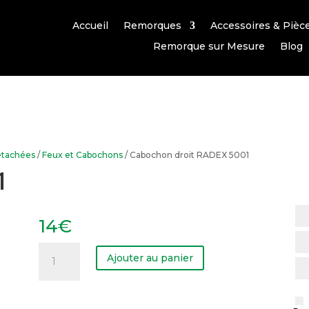
Accueil
Remorques
Accessoires & Pièc
Remorque sur Mesure
Blog
étachées
/
Feux et Cabochons
/ Cabochon droit RADEX 5001
1
14
€
quantité
de
Ajouter au panier
Cabochon
droit
RADEX
5001