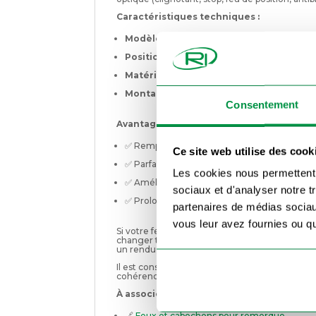
Caractéristiques techniques :
Modèle :
Cabochon pour feu arrière Radex 5
Position :
Côté droit (passager)
Matériau :
Plastique translucide teinté (mul
Montage :
À visser sur le corps du feu Rade
Consentement
Avantages du cabochon droit Radex 5001 
✅ Remplacement rapide, sans outil spécifiq
Ce site web utilise des cook
✅ Parfaitement compatible avec les blocs R
Les cookies nous permettent d
✅ Améliore la visibilité et la sécurité sur rout
sociaux et d'analyser notre t
✅ Prolonge la durée de vie du feu arrière c
partenaires de médias sociaux
vous leur avez fournies ou qu'
Si votre feu droit Radex est encore fonctionn
changer tout le bloc optique. Ce cabochon vo
un rendu visuel propre et une efficacité lumin
Il est conseillé de vérifier également l’état du
cohérence esthétique et lumineuse à l’arrièr
À associer avec :
🔗
Feux et cabochons pour remorque