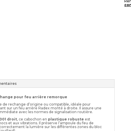
Rem
con
entaires
change pour feu arrière remorque
e de rechange d’origine ou compatible, idéale pour
t sur un feu arrière Radex monté à droite. Il assure une
mmédiate avec les normes de signalisation routière.
001 droit
, ce cabochon en
plastique robuste
est
hocs et aux vibrations. Il préserve l’ampoule du feu de
 correctement la lumière sur les différentes zones du bloc
ouillard).