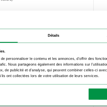
001 droit
tizones)
x 5001 (entraxe standard)
Détails
:
ue
ies.
adex 5001
e personnaliser le contenu et les annonces, d'offrir des fonctio
e
rafic. Nous partageons également des informations sur l'utilisati
omplet
, de publicité et d'analyse, qui peuvent combiner celles-ci avec
ils ont collectées lors de votre utilisation de leurs services.
el mais que le cabochon est abîmé ou opaque, inutile de
us permet une remise en état rapide à moindre coût, avec
euse optimale.
cabochon gauche Radex 5001
afin de garantir une
e de votre remorque.