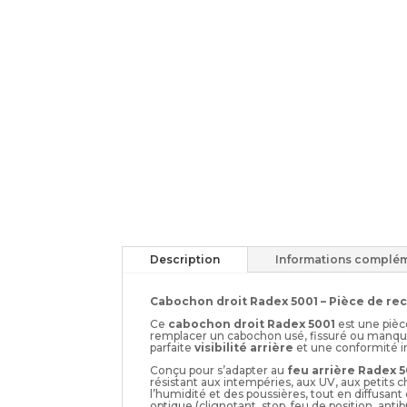
Description
Informations complém
Cabochon droit Radex 5001 – Pièce de re
Ce
cabochon droit Radex 5001
est une pièc
remplacer un cabochon usé, fissuré ou manquan
parfaite
visibilité arrière
et une conformité i
Conçu pour s’adapter au
feu arrière Radex 5
résistant aux intempéries, aux UV, aux petits c
l’humidité et des poussières, tout en diffusant
optique (clignotant, stop, feu de position, antibr