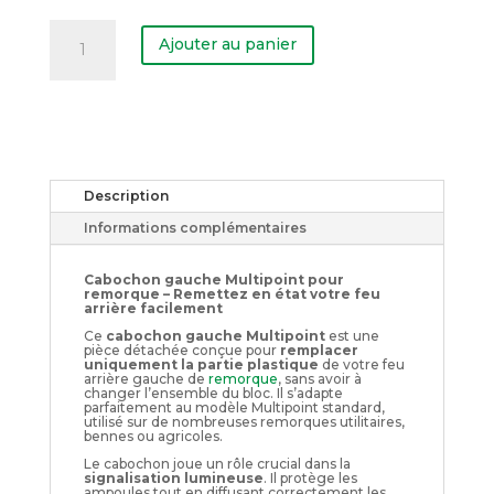
quantité
de
Ajouter au panier
Cabochon
gauche
Multipoint
Description
Informations complémentaires
Cabochon gauche Multipoint pour
remorque – Remettez en état votre feu
arrière facilement
Ce
cabochon gauche Multipoint
est une
pièce détachée conçue pour
remplacer
uniquement la partie plastique
de votre feu
arrière gauche de
remorque
, sans avoir à
changer l’ensemble du bloc. Il s’adapte
parfaitement au modèle Multipoint standard,
utilisé sur de nombreuses remorques utilitaires,
bennes ou agricoles.
Le cabochon joue un rôle crucial dans la
signalisation lumineuse
. Il protège les
ampoules tout en diffusant correctement les