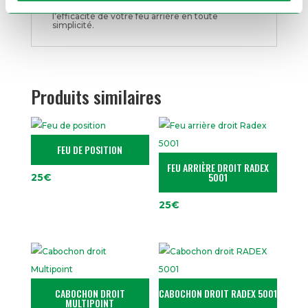
cabochon gauche Multipoint
et rétablissez
l’efficacité de votre feu arrière en toute
simplicité.
Produits similaires
FEU DE POSITION
FEU ARRIÈRE DROIT RADEX
5001
25
€
25
€
CABOCHON DROIT
CABOCHON DROIT RADEX 5001
MULTIPOINT