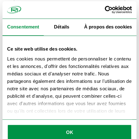
✅ Conserve une diffusion lumineuse
conforme
✅ Résiste aux conditions extérieures et aux
Consentement
Détails
À propos des cookies
chocs
Le
cabochon Multipoint gauche
est conçu
pour se visser directement sur le bloc optique
Ce site web utilise des cookies.
existant. Il est compatible avec la plupart des
feux Multipoint à entraxe standard. Pensez à
Les cookies nous permettent de personnaliser le contenu
vérifier les dimensions ou à comparer
visuellement si vous remplacez un modèle déjà
et les annonces, d'offrir des fonctionnalités relatives aux
ancien.
médias sociaux et d'analyser notre trafic. Nous
Si le cabochon droit est également
endommagé, pensez à commander en même
partageons également des informations sur l'utilisation de
temps le
cabochon droit Multipoint
afin de
garantir une signalisation symétrique,
notre site avec nos partenaires de médias sociaux, de
esthétique et conforme.
publicité et d'analyse, qui peuvent combiner celles-ci
À associer avec :
avec d'autres informations que vous leur avez fournies
🔗
Feu arrière gauche Multipoint
ou qu'ils ont collectées lors de votre utilisation de leurs
🔗
Faisceau électrique 7 broches
services.
🔗
Feux et cabochons pour remorque
OK
Commandez dès maintenant votre