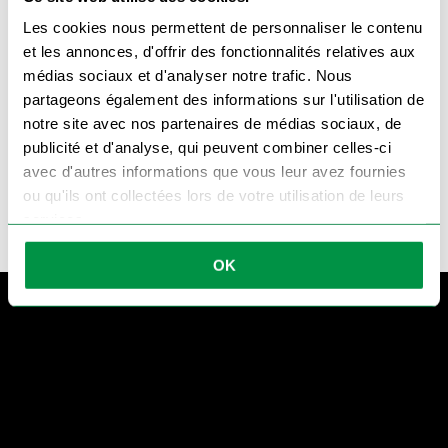
Les cookies nous permettent de personnaliser le contenu
et les annonces, d'offrir des fonctionnalités relatives aux
Je souhaite être recontacté par téléhone par
médias sociaux et d'analyser notre trafic. Nous
Remorque Import et j'ai bien lu notre
politique de
partageons également des informations sur l'utilisation de
confidentialité
notre site avec nos partenaires de médias sociaux, de
Appelez-moi !
publicité et d'analyse, qui peuvent combiner celles-ci
avec d'autres informations que vous leur avez fournies
ou qu'ils ont collectées lors de votre utilisation de leurs
services.
OK