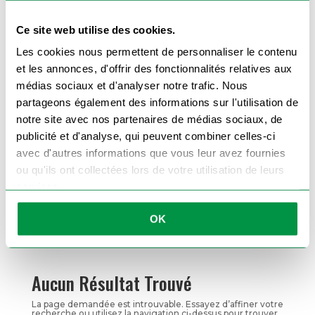
Paiement en 6 ou 10 fois sans
Ce site web utilise des cookies.
intérêt* à partir de 850 € d'achats
Les cookies nous permettent de personnaliser le contenu
et les annonces, d'offrir des fonctionnalités relatives aux
( Sans intérêt mais 6 % de frais de dossier)
médias sociaux et d'analyser notre trafic. Nous
partageons également des informations sur l'utilisation de
notre site avec nos partenaires de médias sociaux, de
publicité et d'analyse, qui peuvent combiner celles-ci
Notre gamme de
avec d'autres informations que vous leur avez fournies
remorques
ou qu'ils ont collectées lors de votre utilisation de leurs
services.
► Remorques bagagères
Idéales pour le transport de
OK
vos bagages et petits volumes.
Aucun Résultat Trouvé
La page demandée est introuvable. Essayez d’affiner votre
recherche ou utilisez la navigation ci-dessus pour trouver