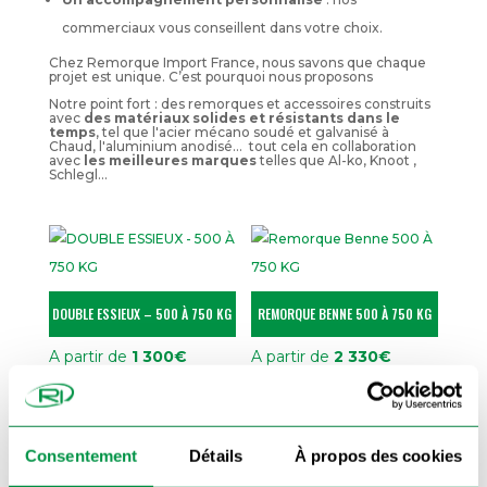
commerciaux
vous conseillent dans votre choix.
Chez Remorque Import France, nous savons que chaque
projet est unique. C’est pourquoi nous proposons
Notre point fort : des remorques et accessoires construits
avec
des matériaux solides et résistants dans le
temps
, tel que l'acier mécano soudé et galvanisé à
Chaud, l'aluminium anodisé... tout cela en collaboration
avec
les meilleures marques
telles que Al-ko, Knoot ,
Schlegl...
DOUBLE ESSIEUX – 500 À 750 KG
REMORQUE BENNE 500 À 750 KG
A partir de
1 300
€
A partir de
2 330
€
Je veux en voir plus..
Consentement
Détails
À propos des cookies