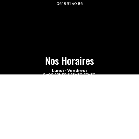
06 18 91 40 86
Nos Horaires
Lundi - Vendredi
9h00-12h30 & 13h30-17h30
Samedi
Fermé
On vous rappelle !