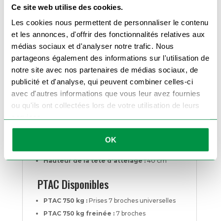
Ce site web utilise des cookies.
Essieux :
PTAC 750 kg :
1 essieu de 750 kg
Les cookies nous permettent de personnaliser le contenu
PTAC 750 kg freinée :
1 essieu de 850 kg
et les annonces, d'offrir des fonctionnalités relatives aux
médias sociaux et d'analyser notre trafic. Nous
Timon :
En V soudé
partageons également des informations sur l'utilisation de
notre site avec nos partenaires de médias sociaux, de
Dimensions des roues :
155/80/13
publicité et d'analyse, qui peuvent combiner celles-ci
Dimensions Intérieures (en cm)
avec d'autres informations que vous leur avez fournies
ou qu'ils ont collectées lors de votre utilisation de leurs
Important :
Les dimensions indiquées se
réfèrent toujours à l'intérieur du fourgon.
services.
Note :
La largeur de 180 cm ne sera possible
que pour le PTAC de 1350 kg freiné, en raison
de l'augmentation du poids de la remorque.
OK
Hauteur du plancher :
55 cm
Hauteur de la tête d'attelage :
40 cm
PTAC Disponibles
PTAC 750 kg :
Prises 7 broches universelles
PTAC 750 kg freinée :
7 broches