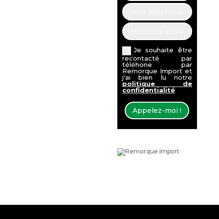
Je souhaite être
recontacté par
téléhone par
Remorque Import et
j'ai bien lu notre
politique de
confidentialité
Appelez-moi !