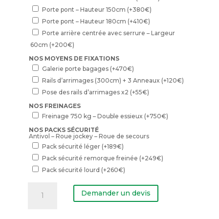
Porte pont – Hauteur 150cm
(+
380
€
)
Porte pont – Hauteur 180cm
(+
410
€
)
Porte arrière centrée avec serrure – Largeur
60cm
(+
200
€
)
NOS MOYENS DE FIXATIONS
Galerie porte bagages
(+
470
€
)
Rails d’arrimages (300cm) + 3 Anneaux
(+
120
€
)
Pose des rails d’arrimages x2
(+
55
€
)
NOS FREINAGES
Freinage 750 kg – Double essieux
(+
750
€
)
NOS PACKS SÉCURITÉ
Antivol – Roue jockey – Roue de secours
Pack sécurité léger
(+
189
€
)
Pack sécurité remorque freinée
(+
249
€
)
Pack sécurité lourd
(+
260
€
)
quantité
de
Demander un devis
SIMPLE
ESSIEU
-
750