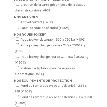
Création de la carte grise + pose de la plaque
d’immatriculation
(+
80
€
)
NOS ANTIVOLS
Antivol coiffant
(+
45
€
)
Sabot de roue de sécurité
(+
185
€
)
NOS ROUES JOCKEY
Roue jockey classique – 500 à 750 kg
(+
45
€
)
Roue jockey charge lourde – 750 à 2000 kg
(+
99
€
)
Roue jockey charge lourde XL – 750 à 3500 kg
(+
120
€
)
Platine d’adaptation pour roue jockey
automatique
(+
55
€
)
NOS ÉQUIPEMENTS DE PROTECTION
Fond de remorque en acier galvanisé – 2.68 x
1.58
(+
190
€
)
Fond de remorque en acier galvanisé – 3.12 x 1.58
(+
235
€
)