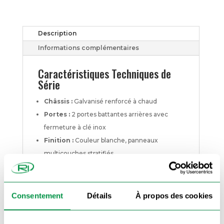
À
1350
KG
Description
Informations complémentaires
Caractéristiques Techniques de
Série
Châssis :
Galvanisé renforcé à chaud
Portes :
2 portes battantes arrières avec
fermeture à clé inox
Finition :
Couleur blanche, panneaux
multicouches stratifiés
Structure :
Aluminium anodisé
Arrimage :
6 anneaux d’arrimage intérieur
Manœuvre :
2 Poignées de manœuvre
Consentement
Détails
À propos des cookies
avant
Feux :
Aux normes CEE