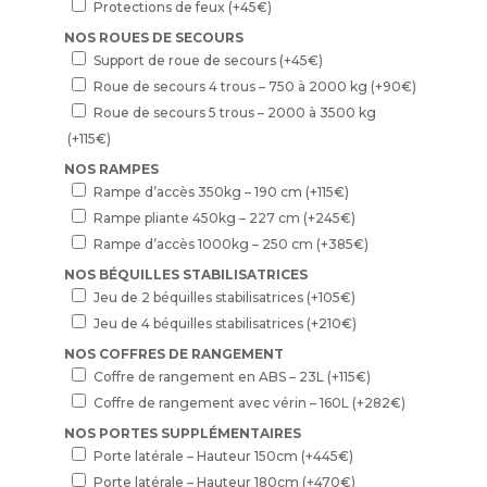
Protections de feux
(+
45
€
)
NOS ROUES DE SECOURS
Support de roue de secours
(+
45
€
)
Roue de secours 4 trous – 750 à 2000 kg
(+
90
€
)
Roue de secours 5 trous – 2000 à 3500 kg
(+
115
€
)
NOS RAMPES
Rampe d’accès 350kg – 190 cm
(+
115
€
)
Rampe pliante 450kg – 227 cm
(+
245
€
)
Rampe d’accès 1000kg – 250 cm
(+
385
€
)
NOS BÉQUILLES STABILISATRICES
Jeu de 2 béquilles stabilisatrices
(+
105
€
)
Jeu de 4 béquilles stabilisatrices
(+
210
€
)
NOS COFFRES DE RANGEMENT
Coffre de rangement en ABS – 23L
(+
115
€
)
Coffre de rangement avec vérin – 160L
(+
282
€
)
NOS PORTES SUPPLÉMENTAIRES
Porte latérale – Hauteur 150cm
(+
445
€
)
Porte latérale – Hauteur 180cm
(+
470
€
)