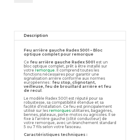
gauche
Radex
5001
Description
Feu arrière gauche Radex 5001 – Bloc
optique complet pour remorque
Ce
feu arrière gauche Radex 5001
est un
bloc optique complet, prêt à être installé sur
votre
remorque
. Il comprend toutes les
fonctions nécessaires pour garantir une
signalisation arrière conforme aux normes
européennes :
feu stop, clignotant,
veilleuse, feu de brouillard arrière et feu
de recul
.
Le modèle Radex 5001 est réputé pour sa
robustesse, sa compatibilité étendue et sa
facilité d’installation. Ce feu est principalement
utilisé sur les
remorques
utilitaires, bagagères,
bennes, plateaux, porte-motos ou agricoles. Il se
fixe à l’arrière gauche (côté conducteur) de
votre remorque, avec un branchement standard
5 ou 7 fils selon votre faisceau.
Caractéristiques techniques :