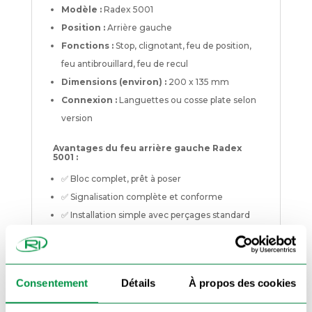
Modèle :
Radex 5001
Position :
Arrière gauche
Fonctions :
Stop, clignotant, feu de position,
feu antibrouillard, feu de recul
Dimensions (environ) :
200 x 135 mm
Connexion :
Languettes ou cosse plate selon
version
Avantages du feu arrière gauche Radex
5001 :
✅ Bloc complet, prêt à poser
✅ Signalisation complète et conforme
✅ Installation simple avec perçages standard
✅ Plastique résistant aux chocs et aux
intempéries
Ce feu est livré sans ampoules (à vérifier selon le
Consentement
Détails
À propos des cookies
modèle sélectionné) mais il est conçu pour
recevoir des ampoules 12V standard, facilement
remplaçables. Son cabochon est segmenté par