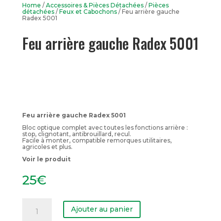
Home
/
Accessoires & Pièces Détachées
/
Pièces
détachées
/
Feux et Cabochons
/ Feu arrière gauche
Radex 5001
Feu arrière gauche Radex 5001
Feu arrière gauche Radex 5001
Bloc optique complet avec toutes les fonctions arrière :
stop, clignotant, antibrouillard, recul.
Facile à monter, compatible remorques utilitaires,
agricoles et plus.
Voir le produit
25
€
quantité
de
Ajouter au panier
Feu
arrière