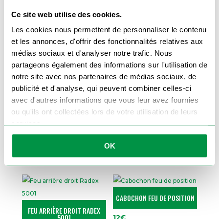
couleur pour une parfaite diffusion de chaque
fonction lumineuse. En cas de dommage, il est
Ce site web utilise des cookies.
possible de ne remplacer que le
cabochon
gauche Radex 5001
.
Les cookies nous permettent de personnaliser le contenu
À associer avec :
et les annonces, d'offrir des fonctionnalités relatives aux
🔗
Feu arrière droit Radex 5001
médias sociaux et d'analyser notre trafic. Nous
🔗
Faisceau remorque 7 broches
partageons également des informations sur l'utilisation de
🔗
Autres feux et cabochons
notre site avec nos partenaires de médias sociaux, de
publicité et d'analyse, qui peuvent combiner celles-ci
Commandez dès maintenant votre feu
avec d'autres informations que vous leur avez fournies
arrière gauche Radex 5001
et restaurez la
sécurité de votre remorque sans compromis.
ou qu'ils ont collectées lors de votre utilisation de leurs
services.
OK
Produits similaires
CABOCHON FEU DE POSITION
FEU ARRIÈRE DROIT RADEX
5001
12
€