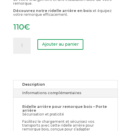
remorque.
Découvrez notre ridelle arrière en bois
et équipez
votre remorque efficacement.
110
€
quantité
de
Ajouter au panier
Ridelle
arrière
bois
Description
Informations complémentaires
Ridelle arrière pour remorque bois – Porte
arrière
Sécurisation et praticité
Facilitez le chargement et sécurisez vos
transports avec cette ridelle arrière pour
remorque bois, conçue pour s’adapter