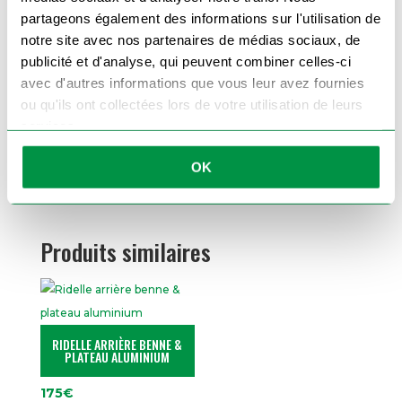
Vous recherchez des ridelles pour votre
partageons également des informations sur l'utilisation de
remorque, mais vous ne savez pas où
trouver votre bonheur ? N'hésitez pas à
notre site avec nos partenaires de médias sociaux, de
consulter nos
différentes gammes de
ridelles
sur notre site !
publicité et d'analyse, qui peuvent combiner celles-ci
Que vous soyez un particulier ou un
avec d'autres informations que vous leur avez fournies
professionnel, cette ridelle arrière pour
remorque bois est un accessoire indispensable
ou qu'ils ont collectées lors de votre utilisation de leurs
pour optimiser votre équipement.
services.
Commandez dès maintenant votre ridelle
arrière
et bénéficiez d’une solution pratique et
sécurisée.
OK
Produits similaires
RIDELLE ARRIÈRE BENNE &
PLATEAU ALUMINIUM
175
€