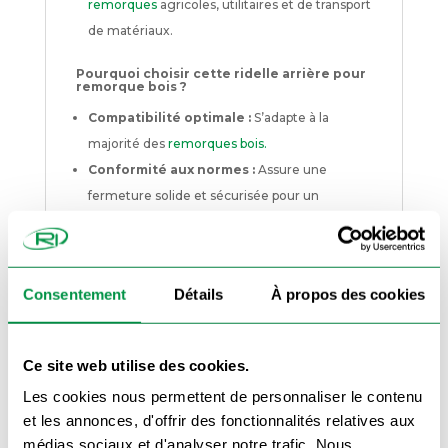
remorques
agricoles, utilitaires et de transport
de matériaux.
Pourquoi choisir cette ridelle arrière pour
remorque bois ?
Compatibilité optimale :
S’adapte à la
majorité des
remorques bois.
Conformité aux normes :
Assure une
fermeture solide et sécurisée pour un
transport en toute sérénité.
Esthétique :
Disponible en bois naturel ou
traité, pour s’intégrer parfaitement au design
Consentement
Détails
À propos des cookies
de votre remorque.
Conseils d’installation :
Ce site web utilise des cookies.
Avant de fixer la ridelle arrière, assurez-vous
que les charnières et points de fixation sont bien
alignés. Utilisez des boulons et vis adaptés pour
Les cookies nous permettent de personnaliser le contenu
une installation sécurisée. Pensez à vérifier
et les annonces, d'offrir des fonctionnalités relatives aux
régulièrement l’état du bois et des fixations
pour garantir une longue durée de vie.
médias sociaux et d'analyser notre trafic. Nous