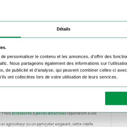
est naturellement anticorrosion, idéal pour une utilisation
e transport, bennes agricoles et plateaux utilitaires.
Détails
 aluminium ?
er des charges importantes tout en restant légère.
dèles de bennes basculantes et plateaux ouverts.
ies.
ture fiable et sécurisée, pour un transport en toute
e personnaliser le contenu et les annonces, d'offrir des fonctio
rafic. Nous partageons également des informations sur l'utilisati
, de publicité et d'analyse, qui peuvent combiner celles-ci avec
ils ont collectées lors de votre utilisation de leurs services.
s charnières et les points de fixation sont bien alignés.
 fixation solide. Pensez à vérifier régulièrement l’état des
e usure prématurée.
rnatives
.
remorque, mais vous ne savez pas où trouver votre
différentes gammes de ridelles
sur notre site !
 ?
Nos
accessoires
&
pièces détachées
répondront à vos
n agriculteur ou un particulier exigeant, cette ridelle