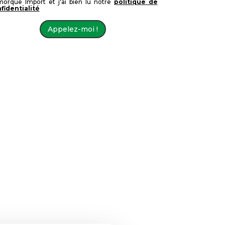
orque Import et j'ai bien lu notre
politique de
fidentialité
Appelez-moi !