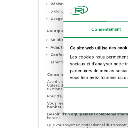
Résistance aux intempéries :
L’aluminium 
prolongée en extérieur.
Usage polyvalent :
Convient aux remorques d
Consentement
Pourquoi choisir cette ridelle arrière en
Solidité et durabilité :
Conçue pour support
Adaptabilité :
Compatible avec plusieurs mo
Ce site web utilise des cook
Conformité aux normes :
Assure une ferme
Les cookies nous permettent d
sérénité.
sociaux et d'analyser notre t
partenaires de médias sociaux
Conseils d’installation :
vous leur avez fournies ou qu'
Avant d’installer la ridelle, assurez-vous que le
Utilisez des boulons et écrous adaptés pour une
fixations et des articulations pour éviter tout
Pour d'autres porte arrière, consultez
nos alte
Vous recherchez des ridelles pour votre 
bonheur ? N'hésitez pas à consulter nos
Besoin d’un équipement complémentaire
besoins.
Que vous soyez un professionnel du transport, u