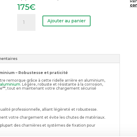
Rem
175
€
con
quantité
de
Ajouter au panier
Ridelle
arrière
benne
&
plateau
aluminium
entaires
uminium – Robustesse et praticité
votre remorque grâce à cette ridelle arrière en aluminium,
x aluminium
. Légère, robuste et résistante à la corrosion,
ile**, tout en maintenant votre chargement sécurisé
lité professionnelle, alliant légèreté et robustesse.
ent votre chargement et évite les chutes de matériaux.
plupart des charnières et systèmes de fixation pour