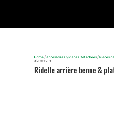
Home
/
Accessoires & Pièces Détachées
/
Pièces d
aluminium
Ridelle arrière benne & pl