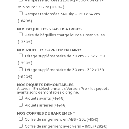
Rampes renforcées 2250 kg – 300 x 34 cm –
minimum : 3.12 m
(+
680
€
)
Rampes renforcées 3400kg – 250 x 34 cm
(+
640
€
)
NOS BÉQUILLES STABILISATRICES
Paire de béquilles charge lourde + manivelles
(+
330
€
)
NOS RIDELLES SUPPLÉMENTAIRES
1 étage supplémentaire de 30 cm – 2.62 x 1.58
(+
790
€
)
1 étage supplémentaire de 30 cm – 3.12 x 1.58
(+
820
€
)
NOS PIQUETS DÉMONTABLES
À savoir ! En sélectionnant « Version Pro » les piquets
avants sont démontables d’origine.
Piquets avants
(+
144
€
)
Piquets arrières
(+
144
€
)
NOS COFFRES DE RANGEMENT
Coffre de rangement en ABS – 23L
(+
115
€
)
Coffre de rangement avec vérin – 160L
(+
282
€
)