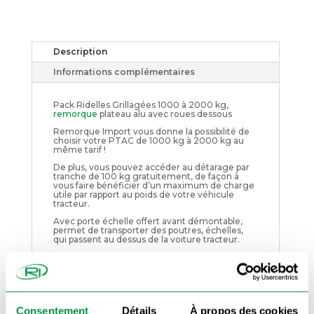
ridelles
grillagées
Description
Informations complémentaires
Pack Ridelles Grillagées 1000 à 2000 kg,
remorque
plateau alu avec roues dessous
Remorque Import vous donne la possibilité de
choisir votre PTAC de 1000 kg à 2000 kg au
même tarif !
De plus, vous pouvez accéder au détarage par
tranche de 100 kg gratuitement, de façon à
vous faire bénéficier d’un maximum de charge
utile par rapport au poids de votre véhicule
tracteur.
Avec porte échelle offert avant démontable,
permet de transporter des poutres, échelles,
qui passent au dessus de la voiture tracteur.
Roues dessous
: permet d'avoir une largeur de
circulation bien moins importante qu'avec les
roues de coté.
Ne dépasse pas beaucoup du gabarit de la
voiture, permet de passer dans la majorité des
rues.
Consentement
Détails
À propos des cookies