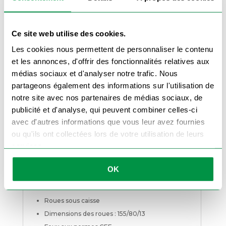
Ce pack comprend :
Ridelles grillagées 60 cm
Ce site web utilise des cookies.
Porte échelle
Roue de secours charge lourde
Les cookies nous permettent de personnaliser le contenu
Support de roue de secours
et les annonces, d'offrir des fonctionnalités relatives aux
Roue jockey escamotable
médias sociaux et d'analyser notre trafic. Nous
partageons également des informations sur l'utilisation de
Antivol
notre site avec nos partenaires de médias sociaux, de
Caractéristiques techniques
:
publicité et d'analyse, qui peuvent combiner celles-ci
avec d'autres informations que vous leur avez fournies
Châssis galvanisé
ou qu'ils ont collectées lors de votre utilisation de leurs
2 essieux de 1350 kg (total de 2700 kg)
services.
Porte échelle double (démontable)
Ridelles arrière et latérales alu amovibles (30
OK
cm)
Timon freiné en V soudé
Roues sous caisse
Dimensions des roues : 155/80/13