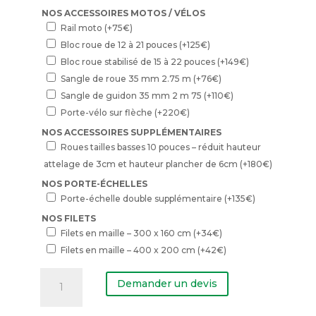
NOS ACCESSOIRES MOTOS / VÉLOS
Rail moto
(+
75
€
)
Bloc roue de 12 à 21 pouces
(+
125
€
)
Bloc roue stabilisé de 15 à 22 pouces
(+
149
€
)
Sangle de roue 35 mm 2.75 m
(+
76
€
)
Sangle de guidon 35 mm 2 m 75
(+
110
€
)
Porte-vélo sur flèche
(+
220
€
)
NOS ACCESSOIRES SUPPLÉMENTAIRES
Roues tailles basses 10 pouces – réduit hauteur
attelage de 3cm et hauteur plancher de 6cm
(+
180
€
)
NOS PORTE-ÉCHELLES
Porte-échelle double supplémentaire
(+
135
€
)
NOS FILETS
Filets en maille – 300 x 160 cm
(+
34
€
)
Filets en maille – 400 x 200 cm
(+
42
€
)
quantité
de
Demander un devis
Remorque
plateau
pack