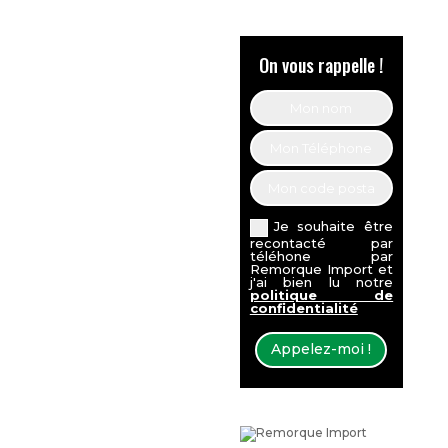
On vous rappelle !
Je souhaite être
recontacté par
téléhone par
Remorque Import et
j'ai bien lu notre
politique de
confidentialité
Appelez-moi !