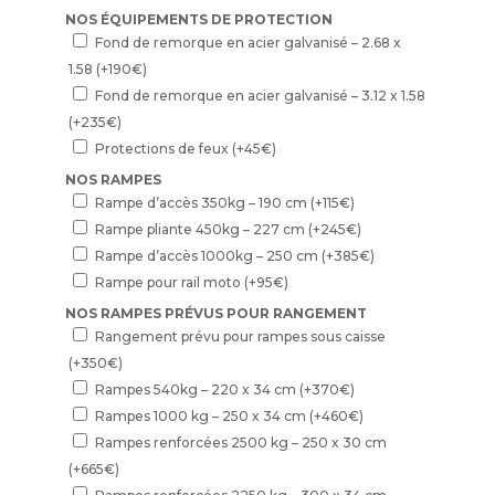
NOS ÉQUIPEMENTS DE PROTECTION
Fond de remorque en acier galvanisé – 2.68 x
1.58
(+
190
€
)
Fond de remorque en acier galvanisé – 3.12 x 1.58
(+
235
€
)
Protections de feux
(+
45
€
)
NOS RAMPES
Rampe d’accès 350kg – 190 cm
(+
115
€
)
Rampe pliante 450kg – 227 cm
(+
245
€
)
Rampe d’accès 1000kg – 250 cm
(+
385
€
)
Rampe pour rail moto
(+
95
€
)
NOS RAMPES PRÉVUS POUR RANGEMENT
Rangement prévu pour rampes sous caisse
(+
350
€
)
Rampes 540kg – 220 x 34 cm
(+
370
€
)
Rampes 1000 kg – 250 x 34 cm
(+
460
€
)
Rampes renforcées 2500 kg – 250 x 30 cm
(+
665
€
)