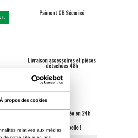
Paiment CB Sécurisé
UTE
Livraison accessoires et pièces
détachées 48h
À propos des cookies
Commande traitée en 24h
chrono
On vous rappelle !
nnalités relatives aux médias
on de notre site avec nos