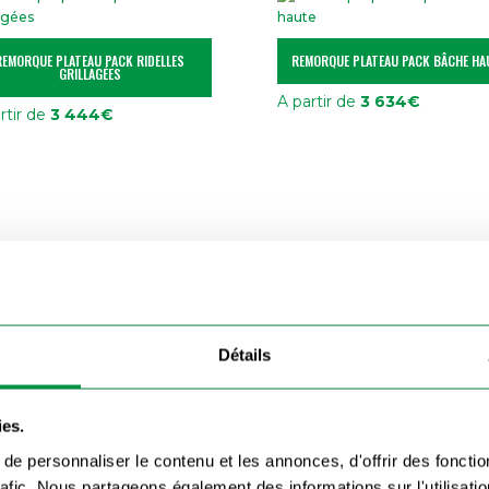
REMORQUE PLATEAU PACK RIDELLES
REMORQUE PLATEAU PACK BÂCHE HA
GRILLAGÉES
A partir de
3 634
€
rtir de
3 444
€
Détails
ies.
e personnaliser le contenu et les annonces, d'offrir des fonctio
rafic. Nous partageons également des informations sur l'utilisati