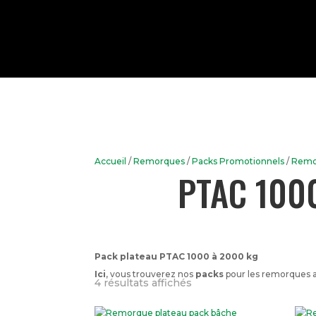
Accueil
/
Remorques
/
Packs Promotionnels
/
Remo
PTAC 1000
Pack plateau PTAC 1000 à 2000 kg
Ici
, vous trouverez nos
packs
pour les remorques al
Trié
4 résultats affichés
par
prix
croissant