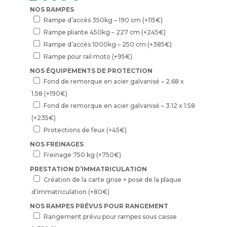
NOS RAMPES
Rampe d’accès 350kg – 190 cm
(+
115
€
)
Rampe pliante 450kg – 227 cm
(+
245
€
)
Rampe d’accès 1000kg – 250 cm
(+
385
€
)
Rampe pour rail moto
(+
95
€
)
NOS ÉQUIPEMENTS DE PROTECTION
Fond de remorque en acier galvanisé – 2.68 x
1.58
(+
190
€
)
Fond de remorque en acier galvanisé – 3.12 x 1.58
(+
235
€
)
Protections de feux
(+
45
€
)
NOS FREINAGES
Freinage 750 kg
(+
750
€
)
PRESTATION D’IMMATRICULATION
Création de la carte grise + pose de la plaque
d’immatriculation
(+
80
€
)
NOS RAMPES PRÉVUS POUR RANGEMENT
Rangement prévu pour rampes sous caisse