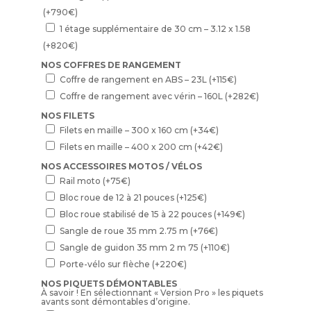
(+
790
€
)
1 étage supplémentaire de 30 cm – 3.12 x 1.58
(+
820
€
)
NOS COFFRES DE RANGEMENT
Coffre de rangement en ABS – 23L
(+
115
€
)
Coffre de rangement avec vérin – 160L
(+
282
€
)
NOS FILETS
Filets en maille – 300 x 160 cm
(+
34
€
)
Filets en maille – 400 x 200 cm
(+
42
€
)
NOS ACCESSOIRES MOTOS / VÉLOS
Rail moto
(+
75
€
)
Bloc roue de 12 à 21 pouces
(+
125
€
)
Bloc roue stabilisé de 15 à 22 pouces
(+
149
€
)
Sangle de roue 35 mm 2.75 m
(+
76
€
)
Sangle de guidon 35 mm 2 m 75
(+
110
€
)
Porte-vélo sur flèche
(+
220
€
)
NOS PIQUETS DÉMONTABLES
À savoir ! En sélectionnant « Version Pro » les piquets
avants sont démontables d’origine.