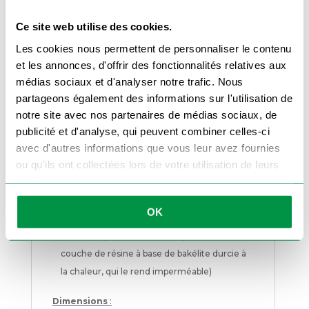
2 essieux de 750 kg (total de 1500 kg)
Porte échelle double (démontable)
Ce site web utilise des cookies.
Ridelles arrière et latérales alu amovibles (30
Les cookies nous permettent de personnaliser le contenu
cm)
et les annonces, d'offrir des fonctionnalités relatives aux
Timon en V soudé
médias sociaux et d'analyser notre trafic. Nous
Roue sous caisse
partageons également des informations sur l'utilisation de
Dimensions des roues : 155/80/13
notre site avec nos partenaires de médias sociaux, de
Feux aux normes CEE
publicité et d'analyse, qui peuvent combiner celles-ci
Basculement par vérin hydraulique 2000kg
avec d'autres informations que vous leur avez fournies
ou qu'ils ont collectées lors de votre utilisation de leurs
et pompe manuelle simple effet (Pompe de
services.
levage électrique en option)
Plancher en bois marin bakélisé Marron ep:
OK
12mm (qualifie un panneau de bois
contreplaqué enduit sur chaque face d’une
couche de résine à base de bakélite durcie à
la chaleur, qui le rend imperméable)
Dimensions
: