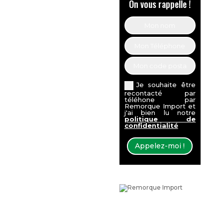
On vous rappelle !
Je souhaite être
recontacté par
téléhone par
Remorque Import et
j'ai bien lu notre
politique de
confidentialité
Appelez-moi !