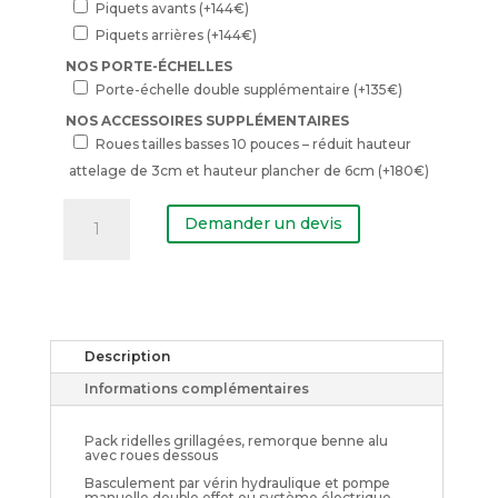
Piquets avants
(+
144
€
)
Piquets arrières
(+
144
€
)
NOS PORTE-ÉCHELLES
Porte-échelle double supplémentaire
(+
135
€
)
NOS ACCESSOIRES SUPPLÉMENTAIRES
Roues tailles basses 10 pouces – réduit hauteur
attelage de 3cm et hauteur plancher de 6cm
(+
180
€
)
quantité
de
Demander un devis
Remorque
benne
pack
ridelles
grillagées
Description
Informations complémentaires
Pack ridelles grillagées, remorque benne alu
avec roues dessous
Basculement par vérin hydraulique et pompe
manuelle double effet ou système électrique