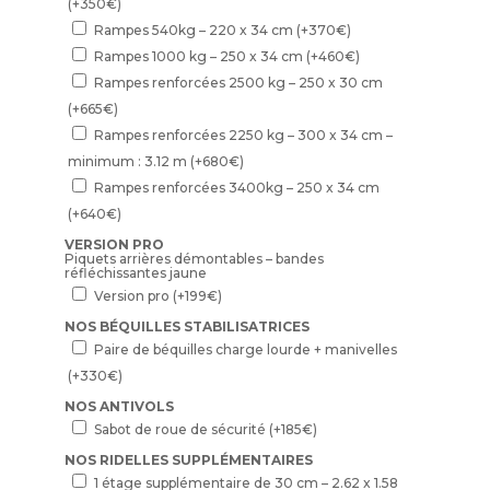
(+
350
€
)
Rampes 540kg – 220 x 34 cm
(+
370
€
)
Rampes 1000 kg – 250 x 34 cm
(+
460
€
)
Rampes renforcées 2500 kg – 250 x 30 cm
(+
665
€
)
Rampes renforcées 2250 kg – 300 x 34 cm –
minimum : 3.12 m
(+
680
€
)
Rampes renforcées 3400kg – 250 x 34 cm
(+
640
€
)
VERSION PRO
Piquets arrières démontables – bandes
réfléchissantes jaune
Version pro
(+
199
€
)
NOS BÉQUILLES STABILISATRICES
Paire de béquilles charge lourde + manivelles
(+
330
€
)
NOS ANTIVOLS
Sabot de roue de sécurité
(+
185
€
)
NOS RIDELLES SUPPLÉMENTAIRES
1 étage supplémentaire de 30 cm – 2.62 x 1.58