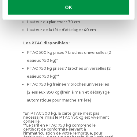
intérieures : 305 x 151 / hors tout : 432 x 158 /
OK
passage de porte intérieures : 150
Hauteur du plancher : 70 cm
Hauteur de la tête d'attelage : 40 cm
Les PTAC disponibles
:
PTAC 500 kg prises 7 broches universelles (2
essieux 750 kg)*
PTAC 750 kg prises 7 broches universelles (2
essieux 750 kg)**
PTAC 750 kg freinée 7 broches universelles
(2 essieux 850 kg)(frein à main et débrayage
automatique pour marche arrière)
*En PTAC 500 kg, la carte grise n'est pas
nécessaire, mais le PTAC 750kg est vivement
conseillé.
**Le tarif en PTAC 750 kg comprend le
certificat de conformité servant à
l'immatriculation de votre remorque, pour