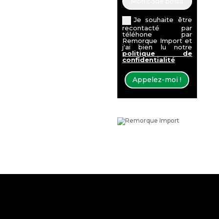
Je souhaite être
recontacté par
téléhone par
Remorque Import et
j'ai bien lu notre
politique de
confidentialité
Appelez-moi !