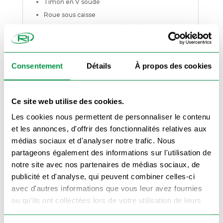
Timon en V soudé
Roue sous caisse
Dimensions des roues : 155/80/13
Feux aux normes CEE
Basculement par vérin hydraulique 2000kg
Consentement
Détails
À propos des cookies
et pompe manuelle simple effet (Pompe de
levage électrique en option)
Plancher en bois marin bakélisé Marron ep:
Ce site web utilise des cookies.
12mm (qualifie un panneau de bois
Les cookies nous permettent de personnaliser le contenu
contreplaqué enduit sur chaque face d’une
et les annonces, d'offrir des fonctionnalités relatives aux
couche de résine à base de bakélite durcie à
médias sociaux et d'analyser notre trafic. Nous
la chaleur, qui le rend imperméable)
partageons également des informations sur l'utilisation de
notre site avec nos partenaires de médias sociaux, de
Dimensions
:
publicité et d'analyse, qui peuvent combiner celles-ci
Dimensions (en cm) : extérieures : 262 x 158 /
avec d'autres informations que vous leur avez fournies
intérieures : 251 x 155 / hors tout : 382 x 158 /
ou qu'ils ont collectées lors de votre utilisation de leurs
passage de porte intérieures : 150
services.
Dimensions (en cm) : extérieures : 312 x 158 /