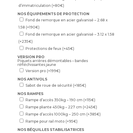
d’immatriculation
(+
80
€
)
NOS ÉQUIPEMENTS DE PROTECTION
Fond de remorque en acier galvanisé – 2.68 x
1.58
(+
190
€
)
Fond de remorque en acier galvanisé – 3.12 x 1.58
(+
235
€
)
Protections de feux
(+
45
€
)
VERSION PRO
Piquets arrières démontables – bandes
réfléchissantes jaune
Version pro
(+
199
€
)
NOS ANTIVOLS
Sabot de roue de sécurité
(+
185
€
)
NOS RAMPES
Rampe d’accès 350kg – 190 cm
(+
115
€
)
Rampe pliante 450kg – 227 cm
(+
245
€
)
Rampe d’accès 1000kg – 250 cm
(+
385
€
)
Rampe pour rail moto
(+
95
€
)
NOS BÉQUILLES STABILISATRICES