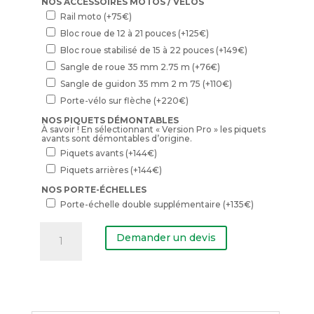
NOS ACCESSOIRES MOTOS / VÉLOS
Rail moto
(+
75
€
)
Bloc roue de 12 à 21 pouces
(+
125
€
)
Bloc roue stabilisé de 15 à 22 pouces
(+
149
€
)
Sangle de roue 35 mm 2.75 m
(+
76
€
)
Sangle de guidon 35 mm 2 m 75
(+
110
€
)
Porte-vélo sur flèche
(+
220
€
)
NOS PIQUETS DÉMONTABLES
À savoir ! En sélectionnant « Version Pro » les piquets
avants sont démontables d’origine.
Piquets avants
(+
144
€
)
Piquets arrières
(+
144
€
)
NOS PORTE-ÉCHELLES
Porte-échelle double supplémentaire
(+
135
€
)
quantité
de
Demander un devis
Remorque
benne
pack
Bâche
haute
150
cm