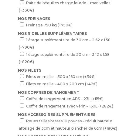
Paire de béquilles charge lourde + manivelles
(+
330
€
)
NOS FREINAGES
Freinage 750 kg
(+
750
€
)
NOS RIDELLES SUPPLÉMENTAIRES
1 étage supplémentaire de 30 cm – 2.62 x 1.58
(+
790
€
)
1 étage supplémentaire de 30 cm – 3.12 x 1.58
(+
820
€
)
NOS FILETS
Filets en maille – 300 x 160 cm
(+
34
€
)
Filets en maille – 400 x 200 cm
(+
42
€
)
NOS COFFRES DE RANGEMENT
Coffre de rangement en ABS – 23L
(+
115
€
)
Coffre de rangement avec vérin – 160L
(+
282
€
)
NOS ACCESSOIRES SUPPLÉMENTAIRES
Roues tailles basses 10 pouces – réduit hauteur
attelage de 3cm et hauteur plancher de 6cm
(+
180
€
)