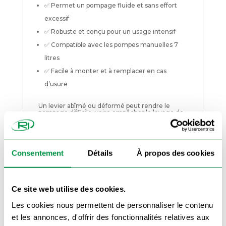
✅ Permet un pompage fluide et sans effort
excessif
✅ Robuste et conçu pour un usage intensif
✅ Compatible avec les pompes manuelles 7
litres
✅ Facile à monter et à remplacer en cas
d’usure
Un levier abîmé ou déformé peut rendre le
pompage difficile, voire empêcher le levage de
votre benne. Il est donc important de le
remplacer dès qu’il montre des signes de
faiblesse. Cette pièce est livrée seule, sans
pompe ni fixation, mais elle s’adapte
parfaitement au modèle de
pompe hydraulique
7L
proposée sur notre site.
Consentement
Détails
À propos des cookies
À associer avec :
🔗
Pompe hydraulique manuelle 7L
Ce site web utilise des cookies.
🔗
Robinet de décompression
Les cookies nous permettent de personnaliser le contenu
🔗
Cuve de pompe 7L
et les annonces, d'offrir des fonctionnalités relatives aux
🔗
Voir tous nos accessoires hydrauliques