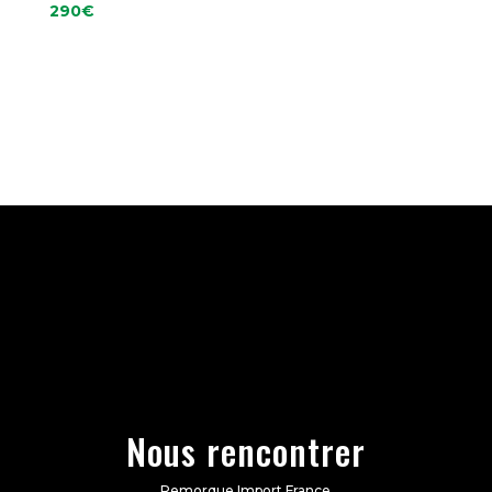
290
€
Nous rencontrer
Remorque Import France