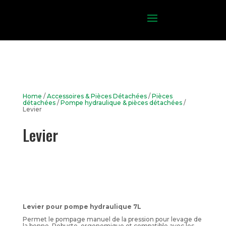
Home
/
Accessoires & Pièces Détachées
/
Pièces
détachées
/
Pompe hydraulique & pièces détachées
/
Levier
Levier
Levier pour pompe hydraulique 7L
Permet le pompage manuel de la pression pour levage de
la benne. Robuste, ergonomique et compatible avec les