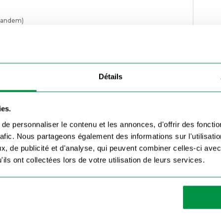
tandem)
ue durée de vie
litaires, bennes, porte-voitures, etc.)
non fournies)
Détails
e :
ies.
llons
e personnaliser le contenu et les annonces, d'offrir des fonctio
s ou de chantier
rafic. Nous partageons également des informations sur l'utilisati
 prolongée
, de publicité et d'analyse, qui peuvent combiner celles-ci avec
ils ont collectées lors de votre utilisation de leurs services.
llente protection pour votre remorque et ses roues, mais
 les éclaboussures sur route et contribue à la sécurité
ique de votre remorque.
 accrue, vous pouvez l’associer à la
bavette noire Kerenzo
,
e.