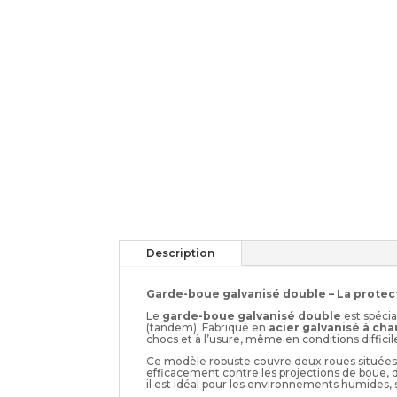
Description
Garde-boue galvanisé double – La prote
Le
garde-boue galvanisé double
est spéci
(tandem). Fabriqué en
acier galvanisé à ch
chocs et à l’usure, même en conditions difficil
Ce modèle robuste couvre deux roues situées
efficacement contre les projections de boue, d
il est idéal pour les environnements humides,