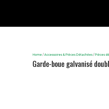
Home
/
Accessoires & Pièces Détachées
/
Pièces d
Garde-boue galvanisé doub