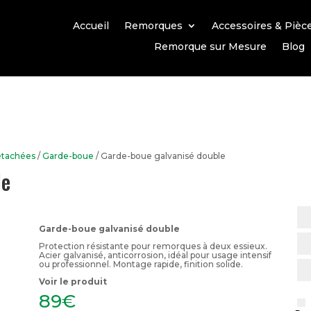
Accueil
Remorques
Accessoires & Pièc
Remorque sur Mesure
Blog
étachées
/
Garde-boue
/ Garde-boue galvanisé double
le
Garde-boue galvanisé double
Protection résistante pour remorques à deux essieux.
Acier galvanisé, anticorrosion, idéal pour usage intensif
ou professionnel. Montage rapide, finition solide.
Voir le produit
89
€