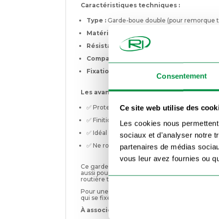
Caractéristiques techniques :
Type :
Garde-boue double (pour remorque 
Matériau :
Acier galvanisé à chaud
Résistance :
Antichocs, anticorrosion, long
Compatibilité :
Remorques double essieu (uti
Fixation :
Vissage sur support ou équerres (
Consentement
Les avantages du garde-boue galva doubl
Ce site web utilise des cook
✅ Protection robuste contre boue, eau, gravi
✅ Finition résistante et professionnelle
Les cookies nous permettent d
✅ Idéal pour les usages agricoles, industriel
sociaux et d'analyser notre t
✅ Ne rouille pas, même en cas d’exposition
partenaires de médias sociaux
vous leur avez fournies ou qu'
Ce garde-boue assure non seulement une exce
aussi pour les usagers autour de vous. Il limite
routière tout en améliorant la finition esthét
Pour une finition plus propre et une efficacité
qui se fixe facilement à l’arrière du garde-bou
À associer avec :