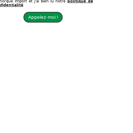
orque Import et j'ai bien lu notre
politique de
fidentialité
Appelez-moi !