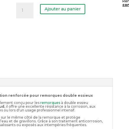
Rem
quantité
con
de
Ajouter au panier
Garde-
boue
galvanisé
double
ction renforcée pour remorques double essieux
alement conçu pour les
remorques
à double essieu
aud
, il offre une excellente résistance à la corrosion, aux
es ou lors d’un usage professionnel intensif.
 sur le même côté de la remorque et protège
’eau et de gravillons. Grâce à son traitement anticorrosion,
 salissants ou exposés aux intempéries fréquentes.