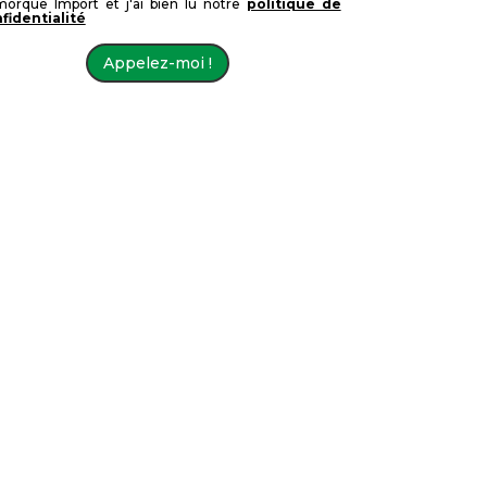
orque Import et j'ai bien lu notre
politique de
fidentialité
Appelez-moi !