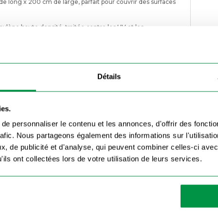
 long x 200 cm de large, parfait pour couvrir des surfaces
hylène haute densité, traitée contre les UV et les
 sandows élastiques fournis pour un ancrage stable et
Détails
culation de l’air, limitant la prise au vent et optimisant la
remorques à ridelles grillagées, camions, bennes et
ies.
e personnaliser le contenu et les annonces, d'offrir des fonctio
rafic. Nous partageons également des informations sur l'utilisati
200 cm ?
, de publicité et d'analyse, qui peuvent combiner celles-ci avec
’envoler et garantit un transport sécurisé.
ils ont collectées lors de votre utilisation de leurs services.
lementations de sécurité pour le transport routier.
échirures, UV et conditions météorologiques extrêmes.
aux points d’ancrage de votre remorque à l’aide des sandows
en attachés pour éviter les flottements. Tendez légèrement le