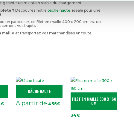
 et garantir un maintien stable du chargement.
plète ?
Découvrez notre
bâche haute
, idéale pour une
e.
u un particulier, ce filet en maille 400 x 200 cm est un
acement vos trajets.
 maille
et transportez vos marchandises en toute
BÂCHE HAUTE
FILET EN MAILLE 300 X 160
A partir de
CM
5
€
455
€
34
€