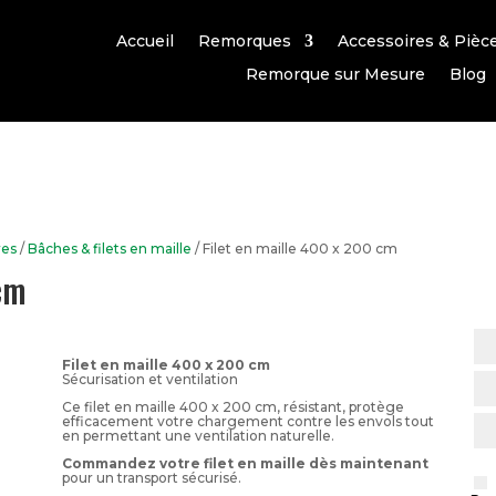
Accueil
Remorques
Accessoires & Pièc
Remorque sur Mesure
Blog
res
/
Bâches & filets en maille
/ Filet en maille 400 x 200 cm
 cm
Filet en maille 400 x 200 cm
Sécurisation et ventilation
Ce filet en maille 400 x 200 cm, résistant, protège
efficacement votre chargement contre les envols tout
en permettant une ventilation naturelle.
Commandez votre filet en maille dès maintenant
pour un transport sécurisé.