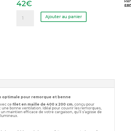
42
€
Rem
con
quantité
de
Ajouter au panier
Filet
en
maille
400
x
200
cm
ion optimale pour remorque et benne
avec ce
filet en maille de 400 x 200 cm
, conçu pour
t une bonne ventilation. Idéal pour couvrir les remorques,
it un maintien efficace de votre cargaison, qu’il s’agisse de
volumineux.