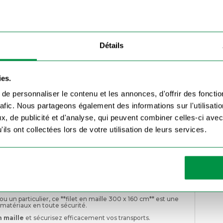
orques à ridelles grillagées, camions, bennes et véhicules
Détails
votre remorque ?
envoler et sécurise votre chargement pendant le transport.
ies.
te les normes de transport pour éviter toute perte de
e personnaliser le contenu et les annonces, d'offrir des fonctio
rafic. Nous partageons également des informations sur l'utilisati
péries, aux UV et aux déchirures pour une longue durée
, de publicité et d'analyse, qui peuvent combiner celles-ci avec
ils ont collectées lors de votre utilisation de leurs services.
oints d’ancrage de votre remorque à l’aide des sandows
n attachés pour éviter tout flottement. Pensez à tendre
 ferme et uniforme.
uvrez notre
bâche haute
, idéale pour protéger votre
 un particulier, ce **filet en maille 300 x 160 cm** est une
s matériaux en toute sécurité.
 maille
et sécurisez efficacement vos transports.