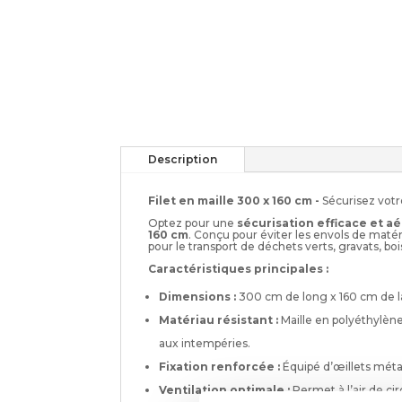
Description
Filet en maille 300 x 160 cm -
Sécurisez vot
Optez pour une
sécurisation efficace et a
160 cm
. Conçu pour éviter les envols de matéri
pour le transport de déchets verts, gravats, bo
Caractéristiques principales :
Dimensions :
300 cm de long x 160 cm de la
Matériau résistant :
Maille en polyéthylène
aux intempéries.
Fixation renforcée :
Équipé d’œillets méta
Ventilation optimale :
Permet à l’air de ci