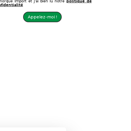
orque Import et j'ai bien lu notre
politique de
fidentialité
Appelez-moi !