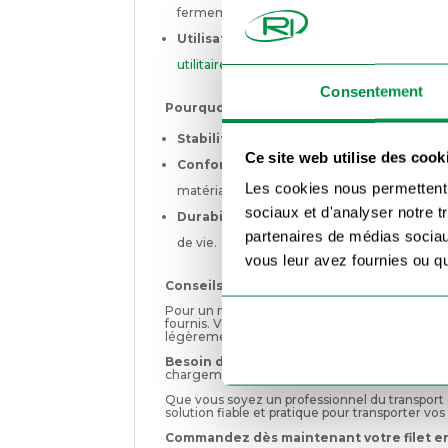
fermement la cargaison.
Utilisation polyvalente :
Convient aux
rem
utilitaires
.
Consentement
Pourquoi choisir ce filet en maille pour 
Stabilité accrue :
Empêche les objets de s’
Ce site web utilise des cook
Conformité aux réglementations :
Respec
Les cookies nous permettent d
matériaux sur la route.
sociaux et d'analyser notre t
Durabilité et fiabilité :
Résistant aux intem
partenaires de médias sociaux
de vie.
vous leur avez fournies ou qu'
Conseils d’installation :
Pour un maintien optimal, fixez le filet aux p
fournis. Vérifiez que tous les œillets sont bie
légèrement le filet pour garantir une fixation
Besoin d’une couverture complète ?
Déco
chargement contre la pluie et la poussière.
Que vous soyez un professionnel du transport ou
solution fiable et pratique pour transporter vo
Commandez dès maintenant votre filet en