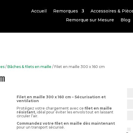
Accueil
Remorques
Accessoires & Pièc
Remorque sur Mesure
Blog
res
/
Bâches & filets en maille
/ Filet en maille 300 x 160 cm
cm
Filet en maille 300 x 160 cm – Sécurisation et
ventilation
Protégez votre chargement avec ce
filet en maille
résistant
, idéal pour éviter les envols tout en laissant
circuler l’air.
Commandez votre filet en maille dès maintenant
pour un transport sécurisé.