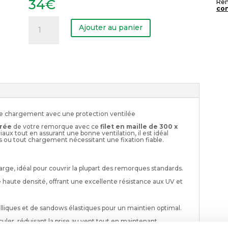
34
€
Rem
con
quantité
de
Ajouter au panier
Filet
en
maille
300
x
160
cm
re chargement avec une protection ventilée
érée
de votre remorque avec ce
filet en maille de 300 x
aux tout en assurant une bonne ventilation, il est idéal
is ou tout chargement nécessitant une fixation fiable.
rge, idéal pour couvrir la plupart des remorques standards.
 haute densité, offrant une excellente résistance aux UV et
lliques et de sandows élastiques pour un maintien optimal.
rculer, réduisant la prise au vent tout en maintenant