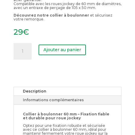
Compatible avec les roues jockey de 60 mm de diamètres,
avec un entraxe de perçage de 105 x 50 mm.
Découvrez notre collier à boulonner
et sécurisez
votre remorque.
29
€
quantité
de
Ajouter au panier
Collier
à
boulonner
60
mm
Description
Informations complémentaires
Collier à boulonner 60 mm – Fixation fiable
et durable pour roue jockey
Optez pour une fixation robuste et sécurisée
avec ce collier à boulonner 60 mm, idéal pour
maintenir fermement votre roue jockey sur la