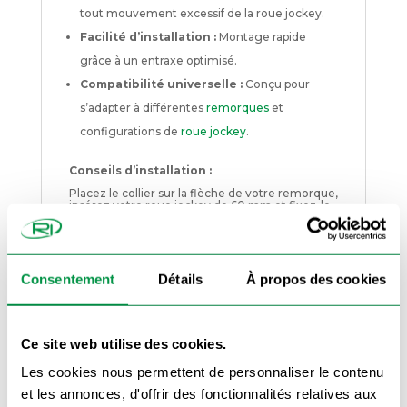
tout mouvement excessif de la roue jockey.
Facilité d’installation :
Montage rapide
grâce à un entraxe optimisé.
Compatibilité universelle :
Conçu pour
s’adapter à différentes
remorques
et
configurations de
roue jockey
.
Conseils d’installation :
Placez le collier sur la flèche de votre remorque,
insérez votre roue jockey de 60 mm et fixez-le
solidement à l’aide de boulons pour un maintien
optimal. Vérifiez régulièrement le serrage afin
d’assurer une stabilité parfaite lors de vos
déplacements.
Besoin d’un collier pour un diamètre
Consentement
Détails
À propos des cookies
différent ?
Découvrez notre
collier à
boulonner 48 mm
pour les roues jockey de plus
petite taille.
Que vous soyez un particulier ou un
Ce site web utilise des cookies.
professionnel du transport, ce collier à boulonner
60 mm est un accessoire indispensable pour
sécuriser votre roue jockey et garantir une
Les cookies nous permettent de personnaliser le contenu
meilleure maniabilité de votre remorque.
et les annonces, d'offrir des fonctionnalités relatives aux
Commandez dès maintenant votre collier à