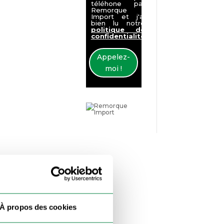
téléhone par
Remorque
Import et j'ai
bien lu notre
politique de
confidentialité
Appelez-
moi !
À propos des cookies