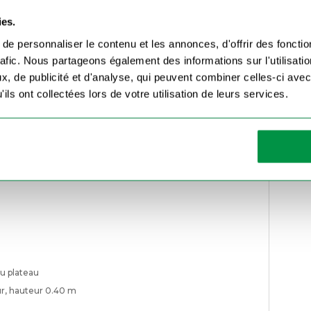
remorque
plateau
ies.
basculant
Hubière
avec
e personnaliser le contenu et les annonces, d'offrir des fonctio
ridelles
rafic. Nous partageons également des informations sur l'utilisati
grillagées
entaires
, de publicité et d'analyse, qui peuvent combiner celles-ci avec
ils ont collectées lors de votre utilisation de leurs services.
u plateau
ur, hauteur 0.40 m