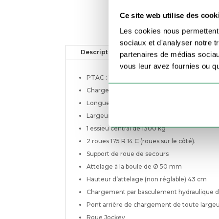
Ce site web utilise des cook
Les cookies nous permettent d
sociaux et d'analyser notre t
Description
Informations complém
partenaires de médias sociaux
vous leur avez fournies ou qu'
PTAC : 1300 KG
Charge Utile : 860 kg (sans option)
Longueur utile : 3.00 m
Largeur utile : 1.70 m
1 essieu central de 1300 kg
2 roues 175 R 14 C (roues sur le côté).
Support de roue de secours
Attelage à la boule de Ø 50 mm
Hauteur d’attelage (non réglable) 43 cm
Chargement par basculement hydraulique d
Pont arrière de chargement de toute large
Roue Jockey