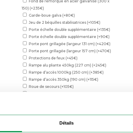
Fond de remorque en acier galvanisé (300 x
150)
(+
235
€
)
Garde-boue galva
(+
80
€
)
Jeu de 2 béquilles stabilisatrices
(+
105
€
)
Porte échelle double supplémentaire
(+
135
€
)
Porte échelle double supplémentaire
(+
90
€
)
Porte pont grillagée (largeur 131 cm)
(+
420
€
)
Porte pont grillagée (largeur 157 cm)
(+
470
€
)
Protections de feux
(+
45
€
)
Rampe alu pliante 450kg (227 cm)
(+
245
€
)
Rampe d’accès 1000kg (250 cm)
(+
385
€
)
Rampe d’accès 350kg (190 cm)
(+
115
€
)
Roue de secours
(+
105
€
)
Roue jockey 48 mm
(+
45
€
)
Roue jockey 60 mm escamotable
(+
99
€
)
Sabot de roue de sécurité
(+
185
€
)
Support de roue de secours
(+
45
€
)
Détails
quantité
de
Demander un devis
Pack