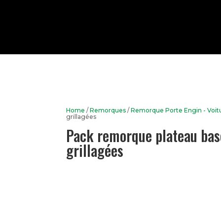
Home
/
Remorques
/
Remorque Porte Engin - Voit
grillagées
Pack remorque plateau basc
grillagées