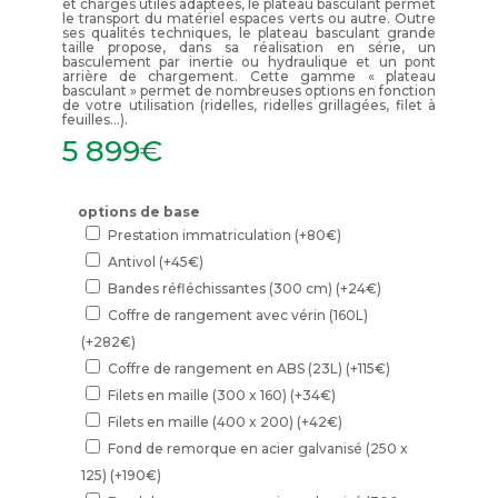
et charges utiles adaptées, le plateau basculant permet
le transport du matériel espaces verts ou autre. Outre
ses qualités techniques, le plateau basculant grande
taille propose, dans sa réalisation en série, un
basculement par inertie ou hydraulique et un pont
arrière de chargement. Cette gamme « plateau
basculant » permet de nombreuses options en fonction
de votre utilisation (ridelles, ridelles grillagées, filet à
feuilles…).
5 899
€
options de base
Prestation immatriculation
(+
80
€
)
Antivol
(+
45
€
)
Bandes réfléchissantes (300 cm)
(+
24
€
)
Coffre de rangement avec vérin (160L)
(+
282
€
)
Coffre de rangement en ABS (23L)
(+
115
€
)
Filets en maille (300 x 160)
(+
34
€
)
Filets en maille (400 x 200)
(+
42
€
)
Fond de remorque en acier galvanisé (250 x
125)
(+
190
€
)