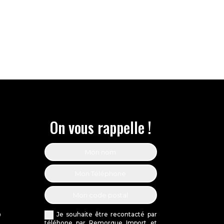
On vous rappelle !
Je souhaite être recontacté par
0
téléhone par Remorque Import et