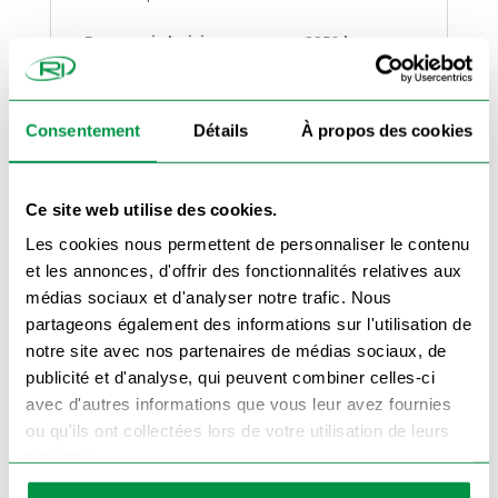
Pourquoi choisir ces rampes 2250 kg
300x34 cm ?
Grande capacité de charge :
Convient aux
besoins des particuliers et professionnels.
Consentement
Détails
À propos des cookies
Construction robuste :
Matériau résistant
aux conditions difficiles et aux intempéries.
Installation facile :
Faciles à manipuler et à
Ce site web utilise des cookies.
positionner pour un accès immédiat.
Les cookies nous permettent de personnaliser le contenu
et les annonces, d'offrir des fonctionnalités relatives aux
Conseils d’utilisation :
médias sociaux et d'analyser notre trafic. Nous
Positionnez les rampes sur une surface stable et
partageons également des informations sur l'utilisation de
alignez-les avec votre remorque. Vérifiez
qu’elles sont bien fixées avant d’effectuer le
notre site avec nos partenaires de médias sociaux, de
chargement. Pour des charges plus légères,
vous pouvez opter pour nos
rampes 1000 kg
.
publicité et d'analyse, qui peuvent combiner celles-ci
Besoin d’une capacité encore plus élevée
avec d'autres informations que vous leur avez fournies
?
Découvrez nos
rampes 3 400 kg
pour le
transport des équipements les plus lourds.
ou qu'ils ont collectées lors de votre utilisation de leurs
Ces rampes
sont idéales pour les professionnels
services.
nécessitant une solution fiable pour le
chargement de leurs équipements lourds. Que
ce soit pour une utilisation avec une remorque,