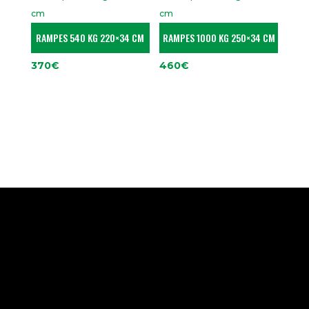
RAMPES 540 KG 220×34 CM
RAMPES 1000 KG 250×34 CM
370
€
460
€