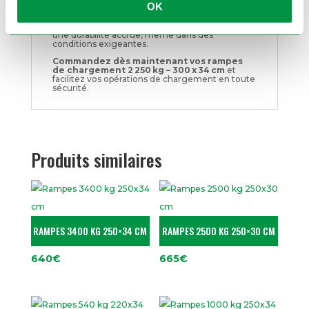
OK
un camion ou tout autre véhicule utilitaire, elles
garantissent une transition fluide et sécurisée.
Leur conception en aluminium renforcé assure
une durabilité accrue, même dans des
conditions exigeantes.
Commandez dès maintenant vos rampes
de chargement 2 250 kg – 300 x 34 cm
et
facilitez vos opérations de chargement en toute
sécurité.
Produits similaires
RAMPES 3400 KG 250×34 CM
RAMPES 2500 KG 250×30 CM
640
€
665
€