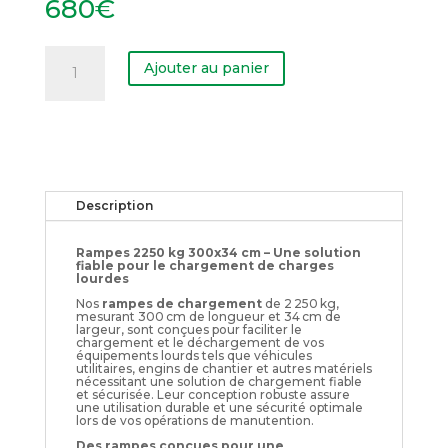
680
€
quantité
de
Ajouter au panier
Rampes
2250
kg
300x34
cm
Description
Rampes 2250 kg 300x34 cm – Une solution
fiable pour le chargement de charges
lourdes
Nos
rampes de chargement
de 2 250 kg,
mesurant 300 cm de longueur et 34 cm de
largeur, sont conçues pour faciliter le
chargement et le déchargement de vos
équipements lourds tels que véhicules
utilitaires, engins de chantier et autres matériels
nécessitant une solution de chargement fiable
et sécurisée. Leur conception robuste assure
une utilisation durable et une sécurité optimale
lors de vos opérations de manutention.
Des rampes conçues pour une