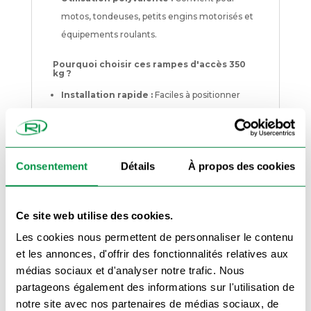
motos, tondeuses, petits engins motorisés et
équipements roulants.
Pourquoi choisir ces rampes d'accès 350
kg ?
Installation rapide :
Faciles à positionner
pour un accès immédiat à votre remorque.
Robustesse :
Acier galvanisé pour une
durabilité renforcée.
Consentement
Détails
À propos des cookies
Sécurité optimale :
Surface antidérapante
réduisant le risque de glissement.
Ce site web utilise des cookies.
Conseils d’utilisation :
Placez les rampes sur une surface stable et
Les cookies nous permettent de personnaliser le contenu
alignez-les correctement avec votre remorque.
Assurez-vous qu’elles reposent fermement sur
et les annonces, d'offrir des fonctionnalités relatives aux
le sol et vérifiez que leur inclinaison permet un
chargement sécurisé. Pour les charges plus
médias sociaux et d'analyser notre trafic. Nous
lourdes, optez pour nos
rampes d’accès 1 tonne
.
partageons également des informations sur l'utilisation de
Besoin d’une capacité supérieure ?
notre site avec nos partenaires de médias sociaux, de
Découvrez notre
modèle 540 kg
pour un usage