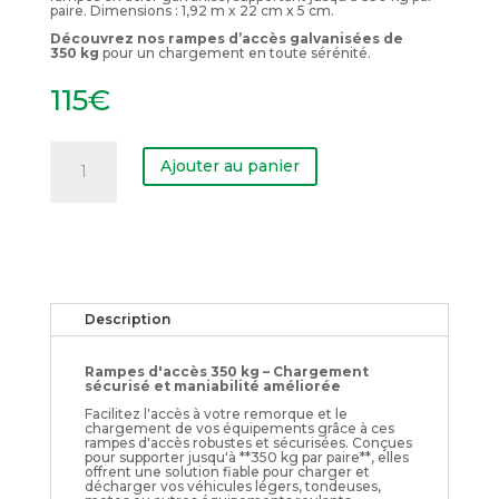
paire. Dimensions : 1,92 m x 22 cm x 5 cm.
Découvrez nos rampes d’accès galvanisées de
350 kg
pour un chargement en toute sérénité.
115
€
quantité
de
Ajouter au panier
Rampes
d'accès
350
kg
Description
Rampes d'accès 350 kg – Chargement
sécurisé et maniabilité améliorée
Facilitez l'accès à votre remorque et le
chargement de vos équipements grâce à ces
rampes d'accès robustes et sécurisées. Conçues
pour supporter jusqu'à **350 kg par paire**, elles
offrent une solution fiable pour charger et
décharger vos véhicules légers, tondeuses,