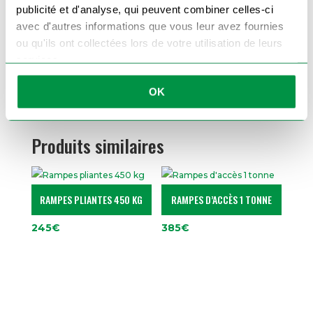
plus intensif.
publicité et d'analyse, qui peuvent combiner celles-ci
Que vous soyez un particulier ou un
avec d'autres informations que vous leur avez fournies
professionnel, ces rampes d'accès 350 kg sont
une solution idéale pour charger vos
ou qu'ils ont collectées lors de votre utilisation de leurs
équipements en toute sécurité.
services.
Commandez dès maintenant vos rampes
d'accès 350 kg
et facilitez vos chargements.
OK
Produits similaires
RAMPES PLIANTES 450 KG
RAMPES D’ACCÈS 1 TONNE
245
€
385
€