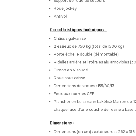
Support de roue de secours
Roue jockey
Antivol
Caractéristiques techniques
:
Châssis galvanisé
2 essieux de 750 kg (total de 1500 kg)
Porte échelle double (démontable)
Ridelles arrière et latérales alu amovibles (3
Timon en V soudé
Roue sous caisse
Dimensions des roues : 155/80/13
Feux aux normes CEE
Plancher en bois marin bakélisé Marron ep: 
chaque face d’une couche de résine à base de
Dimensions
:
Dimensions (en cm) : extérieures : 262 x 158 / 