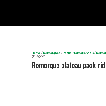
Home
/
Remorques
/
Packs Promotionnels
/
Remor
grilagées
Remorque plateau pack ride