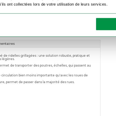
Filets en maille – 400 x 200 cm
(+
42
€
)
ils ont collectées lors de votre utilisation de leurs services.
quantité
de
Demander un devis
Remorque
plateau
pack
ridelles
grilagées
entaires
 de ridelles grillagées : une solution robuste, pratique et
s légères.
ermet de transporter des poutres, échelles, qui passent au
e circulation bien moins importante qu'avec les roues de
re, permet de passer dans la majorité des rues.