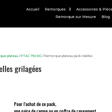
Accueil
Remorques
Accessoires & Pièc
Remorque sur Mesure
Blog
que plateau
/
PTAC 750 KG
/ Remorque plateau pack ridelles
lles grilagées
Pour l’achat de ce pack,
une paire de rampe ou un coffre de rangement