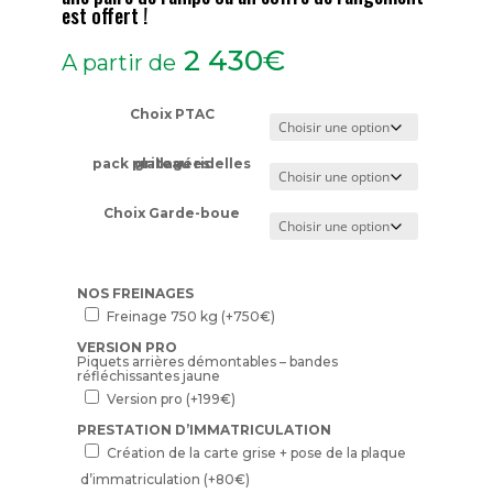
est offert !
2 430
€
A partir de
Choix PTAC
pack plateau ridelles grillagées
Choix Garde-boue
NOS FREINAGES
Freinage 750 kg
(+
750
€
)
VERSION PRO
Piquets arrières démontables – bandes
réfléchissantes jaune
Version pro
(+
199
€
)
PRESTATION D’IMMATRICULATION
Création de la carte grise + pose de la plaque
d’immatriculation
(+
80
€
)