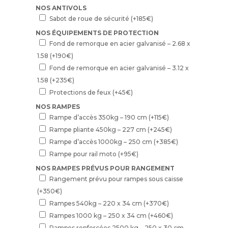
NOS ANTIVOLS
Sabot de roue de sécurité
(+
185
€
)
NOS ÉQUIPEMENTS DE PROTECTION
Fond de remorque en acier galvanisé – 2.68 x
1.58
(+
190
€
)
Fond de remorque en acier galvanisé – 3.12 x
1.58
(+
235
€
)
Protections de feux
(+
45
€
)
NOS RAMPES
Rampe d’accès 350kg – 190 cm
(+
115
€
)
Rampe pliante 450kg – 227 cm
(+
245
€
)
Rampe d’accès 1000kg – 250 cm
(+
385
€
)
Rampe pour rail moto
(+
95
€
)
NOS RAMPES PRÉVUS POUR RANGEMENT
Rangement prévu pour rampes sous caisse
(+
350
€
)
Rampes 540kg – 220 x 34 cm
(+
370
€
)
Rampes 1000 kg – 250 x 34 cm
(+
460
€
)
Rampes renforcées 2500 kg – 250 x 30 cm