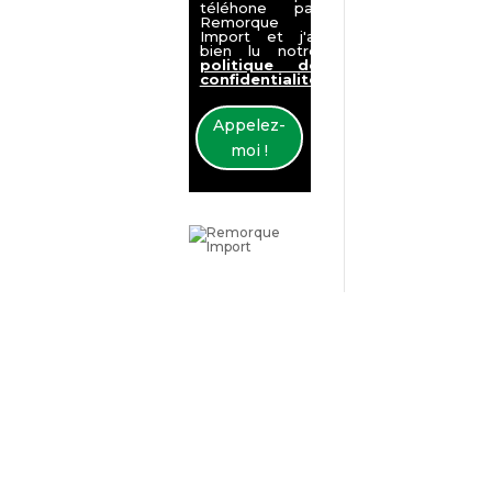
téléhone par
Remorque
Import et j'ai
bien lu notre
politique de
confidentialité
Appelez-
moi !