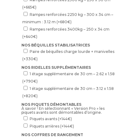
(+
665
€
)
Rampes renforcées 2250 kg – 300 x 34 cm –
minimum : 3.12 m
(+
680
€
)
Rampes renforcées 3400kg – 250 x 34 cm
(+
640
€
)
NOS BÉQUILLES STABILISATRICES
Paire de béquilles charge lourde + manivelles
(+
330
€
)
NOS RIDELLES SUPPLÉMENTAIRES
1 étage supplémentaire de 30 cm – 2.62 x 1.58
(+
790
€
)
1 étage supplémentaire de 30 cm – 3.12 x 1.58
(+
820
€
)
NOS PIQUETS DÉMONTABLES
À savoir ! En sélectionnant « Version Pro » les
piquets avants sont démontables d’origine.
Piquets avants
(+
144
€
)
Piquets arrières
(+
144
€
)
NOS COFFRES DE RANGEMENT