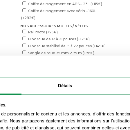
Coffre de rangement en ABS – 23L
(+
115
€
)
Coffre de rangement avec vérin – 160L
(+
282
€
)
NOS ACCESSOIRES MOTOS / VÉLOS
Rail moto
(+
75
€
)
Bloc roue de 12 à 21 pouces
(+
125
€
)
Bloc roue stabilisé de 15 à 22 pouces
(+
149
€
)
Sangle de roue 35 mm 2.75 m
(+
76
€
)
Sangle de guidon 35 mm 2 m 75
(+
110
€
)
Porte-vélo sur flèche
(+
220
€
)
NOS ACCESSOIRES SUPPLÉMENTAIRES
Roues tailles basses 10 pouces – réduit
Détails
hauteur attelage de 3cm et hauteur plancher de
6cm
(+
180
€
)
NOS PORTE-ÉCHELLES
ies.
Porte-échelle double supplémentaire
(+
135
€
)
e personnaliser le contenu et les annonces, d'offrir des fonctio
NOS FILETS
rafic. Nous partageons également des informations sur l'utilisati
Filets en maille – 300 x 160 cm
(+
34
€
)
, de publicité et d'analyse, qui peuvent combiner celles-ci avec