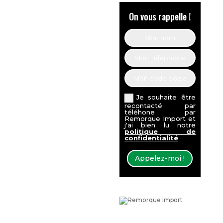
On vous rappelle !
Je souhaite être
recontacté par
téléhone par
Remorque Import et
j'ai bien lu notre
politique de
confidentialité
Appelez-moi !