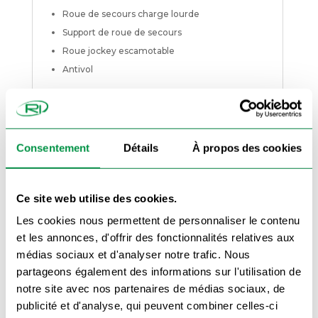
Roue de secours charge lourde
Support de roue de secours
Roue jockey escamotable
Antivol
Caractéristiques techniques
:
Châssis galvanisé
2 essieux de 1350 kg (total de 2700 kg)
Consentement
Détails
À propos des cookies
Porte échelle double (démontable)
Ridelles arrière et latérales alu amovibles (30
cm)
Ce site web utilise des cookies.
Timon freiné en V soudé
Les cookies nous permettent de personnaliser le contenu
Roues sous caisse
et les annonces, d'offrir des fonctionnalités relatives aux
Dimensions des roues : 155/80/13
médias sociaux et d'analyser notre trafic. Nous
Feux aux normes CEE
partageons également des informations sur l'utilisation de
notre site avec nos partenaires de médias sociaux, de
Basculement par vérin hydraulique 2000kg
publicité et d'analyse, qui peuvent combiner celles-ci
et pompe manuelle simple effet (Pompe de