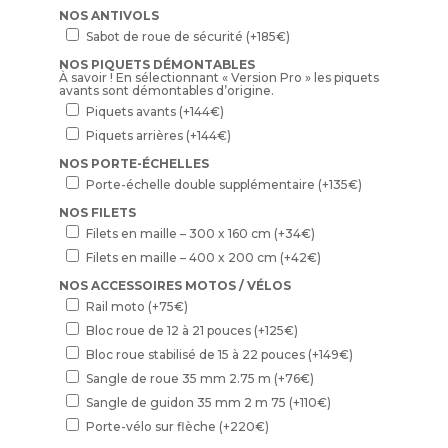
NOS ANTIVOLS
Sabot de roue de sécurité
(+
185
€
)
NOS PIQUETS DÉMONTABLES
À savoir ! En sélectionnant « Version Pro » les piquets
avants sont démontables d’origine.
Piquets avants
(+
144
€
)
Piquets arrières
(+
144
€
)
NOS PORTE-ÉCHELLES
Porte-échelle double supplémentaire
(+
135
€
)
NOS FILETS
Filets en maille – 300 x 160 cm
(+
34
€
)
Filets en maille – 400 x 200 cm
(+
42
€
)
NOS ACCESSOIRES MOTOS / VÉLOS
Rail moto
(+
75
€
)
Bloc roue de 12 à 21 pouces
(+
125
€
)
Bloc roue stabilisé de 15 à 22 pouces
(+
149
€
)
Sangle de roue 35 mm 2.75 m
(+
76
€
)
Sangle de guidon 35 mm 2 m 75
(+
110
€
)
Porte-vélo sur flèche
(+
220
€
)