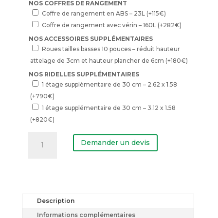
NOS COFFRES DE RANGEMENT
Coffre de rangement en ABS – 23L
(+
115
€
)
Coffre de rangement avec vérin – 160L
(+
282
€
)
NOS ACCESSOIRES SUPPLÉMENTAIRES
Roues tailles basses 10 pouces – réduit hauteur
attelage de 3cm et hauteur plancher de 6cm
(+
180
€
)
NOS RIDELLES SUPPLÉMENTAIRES
1 étage supplémentaire de 30 cm – 2.62 x 1.58
(+
790
€
)
1 étage supplémentaire de 30 cm – 3.12 x 1.58
(+
820
€
)
quantité
de
Demander un devis
Remorque
benne
pack
bâche
haute
150
cm
Description
Informations complémentaires