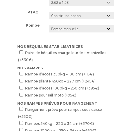
PTAC
Pompe
NOS BÉQUILLES STABILISATRICES
Paire de béquilles charge lourde + manivelles
(+
330
€
)
NOS RAMPES
Rampe d’accès 350kg – 190 cm
(+
115
€
)
Rampe pliante 450kg – 227 cm
(+
245
€
)
Rampe d’accès 1000kg – 250 cm
(+
385
€
)
Rampe pour rail moto
(+
95
€
)
NOS RAMPES PRÉVUS POUR RANGEMENT
Rangement prévu pour rampes sous caisse
(+
350
€
)
Rampes 540kg – 220 x 34 cm
(+
370
€
)
Rampes 1000 kg – 250 x 34 cm
(+
460
€
)