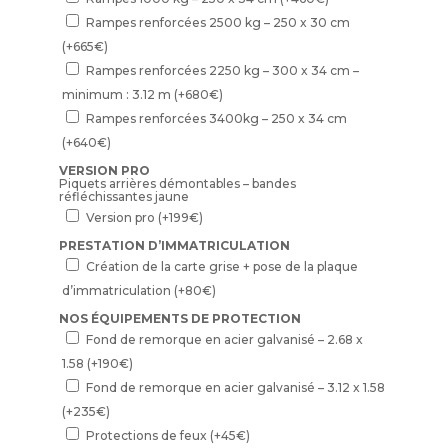
Rampes renforcées 2500 kg – 250 x 30 cm
(+
665
€
)
Rampes renforcées 2250 kg – 300 x 34 cm –
minimum : 3.12 m
(+
680
€
)
Rampes renforcées 3400kg – 250 x 34 cm
(+
640
€
)
VERSION PRO
Piquets arrières démontables – bandes
réfléchissantes jaune
Version pro
(+
199
€
)
PRESTATION D’IMMATRICULATION
Création de la carte grise + pose de la plaque
d’immatriculation
(+
80
€
)
NOS ÉQUIPEMENTS DE PROTECTION
Fond de remorque en acier galvanisé – 2.68 x
1.58
(+
190
€
)
Fond de remorque en acier galvanisé – 3.12 x 1.58
(+
235
€
)
Protections de feux
(+
45
€
)