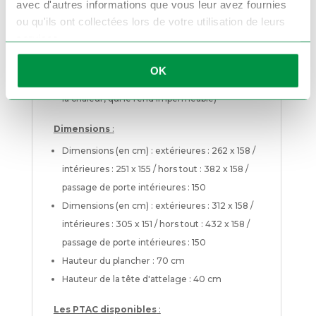
avec d'autres informations que vous leur avez fournies
levage électrique en option)
ou qu'ils ont collectées lors de votre utilisation de leurs
Plancher en bois marin bakélisé Marron ep:
services.
12mm (qualifie un panneau de bois
contreplaqué enduit sur chaque face d’une
OK
couche de résine à base de bakélite durcie à
la chaleur, qui le rend imperméable)
Dimensions
:
Dimensions (en cm) : extérieures : 262 x 158 /
intérieures : 251 x 155 / hors tout : 382 x 158 /
passage de porte intérieures : 150
Dimensions (en cm) : extérieures : 312 x 158 /
intérieures : 305 x 151 / hors tout : 432 x 158 /
passage de porte intérieures : 150
Hauteur du plancher : 70 cm
Hauteur de la tête d'attelage : 40 cm
Les PTAC disponibles
: