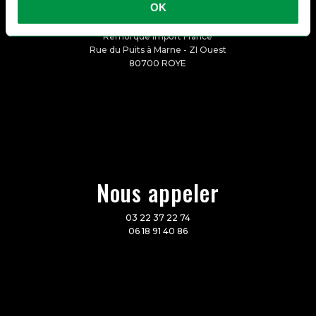
Nous rencontrer
OK
Remorque Import France
Rue du Puits à Marne - ZI Ouest
80700 ROYE
Nous appeler
03 22 37 22 74
06 18 91 40 86