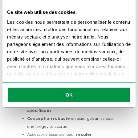
manœuvres, que ce soit sur la route, en zone
urbaine ou sur terrain privé.
Ce site web utilise des cookies.
Les cookies nous permettent de personnaliser le contenu
Un accessoire robuste et durable
et les annonces, d'offrir des fonctionnalités relatives aux
Fabriqué en acier galvanisé, le boîtier antirecul
bénéficie d’une excellente résistance à la
médias sociaux et d'analyser notre trafic. Nous
corrosion et aux chocs. Sa conception simple
partageons également des informations sur l'utilisation de
mais efficace en fait un accessoire fiable,
capable de supporter une utilisation régulière et
notre site avec nos partenaires de médias sociaux, de
intensive. Que vous soyez un particulier ou un
professionnel utilisant fréquemment une
publicité et d'analyse, qui peuvent combiner celles-ci
remorque, cet accessoire constitue un
investissement indispensable pour votre
avec d'autres informations que vous leur avez fournies
sécurité et votre confort
.
ou qu'ils ont collectées lors de votre utilisation de leurs
Pourquoi choisir ce boîtier antirecul ?
services.
Compatible avec la majorité des
remorques
freinées
.
OK
Installation rapide et sans outils
spécifiques
.
Conception robuste
en acier galvanisé pour
une longévité accrue.
Accessoire essentiel pour
reculer