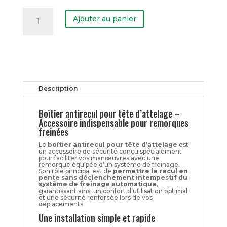
quantité
de
Ajouter au panier
Boîtier
antirecul
Description
Boîtier antirecul pour tête d’attelage –
Accessoire indispensable pour
remorques
freinées
Le
boîtier antirecul pour tête d’attelage
est
un accessoire de sécurité conçu spécialement
pour faciliter vos manœuvres avec une
remorque équipée d’un système de freinage.
Son rôle principal est de
permettre le recul en
pente sans déclenchement intempestif du
système de freinage automatique
,
garantissant ainsi un confort d’utilisation optimal
et une sécurité renforcée lors de vos
déplacements.
Une installation simple et rapide