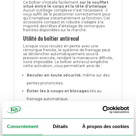
Ce boîtier s’installe facilement
sur le soufflet
situé entre le corps et la tête d’attelage
.
Aucun outillage complexe n’est nécessaire : il
vous suffit de le positionner correctement pour
qu’il remplisse instantanément sa fonction. Cet
accessoire compact et robuste s’adapte à la
majorité des têtes d’attelage de remorques
freinées disponibles sur le marché.
Utilité du boîtier antirecul
Lorsque vous reculez en pente avec une
remorque freinée, le système de freinage peut
se déclencher automatiquement sous la
pression exercée, rendant la manœuvre difficile,
voire impossible. Le boîtier antirecul empêche
cette activation, vous permettant ainsi de :
Reculer en toute sécurité
, même sur des
pentes prononcées.
Éviter les à-coups et blocages
liés au
freinage automatique.
Protéger votre attelage et votre
remorque
en réduisant l’usure prématurée
du mécanisme.
Consentement
Détails
À propos des cookies
Gagner en confort et fluidité
lors des