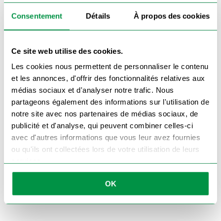
catégorie d'accessoires pour vos motos
.
Que vous soyez un particulier ou un
Consentement
Détails
À propos des cookies
professionnel, ce bloque roue moto/scooter est
la solution parfaite pour stabiliser votre véhicule
en toute sécurité.
Commandez dès maintenant votre bloque
Ce site web utilise des cookies.
roue moto/scooter
et facilitez le transport de
votre deux-roues.
Les cookies nous permettent de personnaliser le contenu
et les annonces, d'offrir des fonctionnalités relatives aux
médias sociaux et d'analyser notre trafic. Nous
partageons également des informations sur l'utilisation de
Vous aimerez peut-être aussi…
notre site avec nos partenaires de médias sociaux, de
publicité et d'analyse, qui peuvent combiner celles-ci
avec d'autres informations que vous leur avez fournies
ou qu'ils ont collectées lors de votre utilisation de leurs
SANGLE DE GUIDON 35 MM 2 M 75
services.
110
€
OK