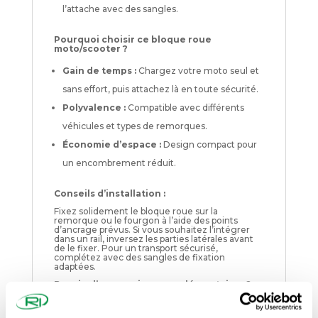
l’attache avec des sangles.
Pourquoi choisir ce bloque roue
moto/scooter ?
Gain de temps :
Chargez votre moto seul et
sans effort, puis attachez là en toute sécurité.
Polyvalence :
Compatible avec différents
véhicules et types de remorques.
Économie d’espace :
Design compact pour
un encombrement réduit.
Conseils d’installation :
Fixez solidement le bloque roue sur la
remorque ou le fourgon à l’aide des points
d’ancrage prévus. Si vous souhaitez l’intégrer
dans un rail, inversez les parties latérales avant
de le fixer. Pour un transport sécurisé,
complétez avec des sangles de fixation
adaptées.
Besoin d’accessoires complémentaires ?
Découvrez notre
sangle de roue 35 mm
pour
un maintien encore plus efficace. Pour encore
plus d'options, n'hésitez pas à visiter
notre