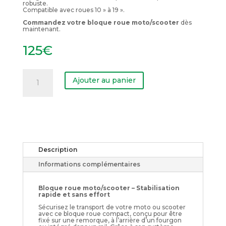
robuste.
Compatible avec roues 10 » à 19 ».
Commandez votre bloque roue moto/scooter
dès
maintenant.
125
€
quantité
de
Ajouter au panier
Bloque
roue
moto
&
scooter
Description
Informations complémentaires
Bloque roue moto/scooter – Stabilisation
rapide et sans effort
Sécurisez le transport de votre moto ou scooter
avec ce bloque roue compact, conçu pour être
fixé sur une remorque, à l’arrière d’un fourgon