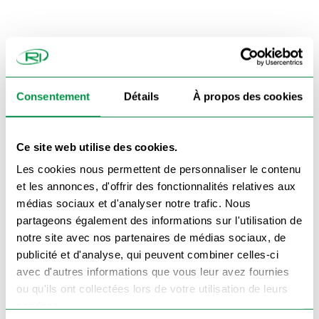
Livraison accessoires et pièces détachées 48h
Consentement
Détails
À propos des cookies
Ce site web utilise des cookies.
Les cookies nous permettent de personnaliser le contenu
Commande traitée en 24h chrono
et les annonces, d'offrir des fonctionnalités relatives aux
On vous rappelle !
médias sociaux et d'analyser notre trafic. Nous
partageons également des informations sur l'utilisation de
notre site avec nos partenaires de médias sociaux, de
publicité et d'analyse, qui peuvent combiner celles-ci
avec d'autres informations que vous leur avez fournies
ou qu'ils ont collectées lors de votre utilisation de leurs
services.