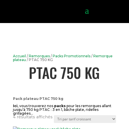
Accueil
/
Remorques
/
Packs Promotionnels
/
Remorque
plateau
/ PTAC 750 KG
PTAC 750 KG
Pack plateau PTAC 750 kg
Ici
, vous trouverez nos
packs
pour les remorques allant
jusqu’à 750 kg PTAC : 3 en 1, bâche plate, ridelles
grillagées…
Trié
4 résultats affichés
par
prix
croissant