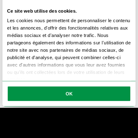
Ce site web utilise des cookies.
Les cookies nous permettent de personnaliser le contenu
et les annonces, d'offrir des fonctionnalités relatives aux
médias sociaux et d'analyser notre trafic. Nous
partageons également des informations sur l'utilisation de
Je souhaite être recontacté par téléhone par
notre site avec nos partenaires de médias sociaux, de
Remorque Import et j'ai bien lu notre
politique de
confidentialité
publicité et d'analyse, qui peuvent combiner celles-ci
avec d'autres informations que vous leur avez fournies
Appelez-moi !
ou qu'ils ont collectées lors de votre utilisation de leurs
services.
OK