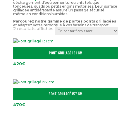
déchargement d’équipements roulants tels que
tondeuses, quads ou petits engins motorisés. Leur surface
grillagée antidérapante assure un passage sécurisé,
même en conditions humides.
Parcourez notre gamme de portes ponts grillagées
et adaptez votre remorque à vos besoins de transport.
Trié
2 résultats affichés
par
prix
croissant
PONT GRILLAGÉ 131 CM
420
€
PONT GRILLAGÉ 157 CM
470
€