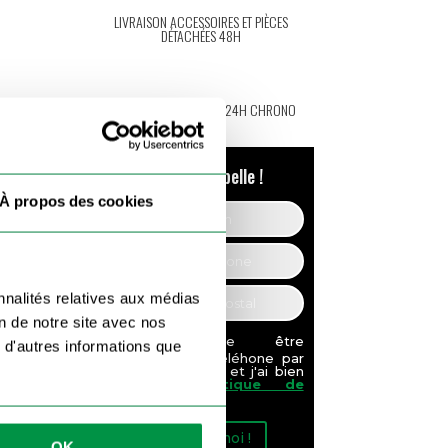
LIVRAISON ACCESSOIRES ET PIÈCES
DÉTACHÉES 48H
COMMANDE TRAITÉE EN 24H CHRONO
On vous rappelle !
À propos des cookies
nnalités relatives aux médias
on de notre site avec nos
Je souhaite être
 d'autres informations que
recontacté par téléhone par
Remorque Import et j'ai bien
lu notre
politique de
confidentialité
Appelez-moi !
OK