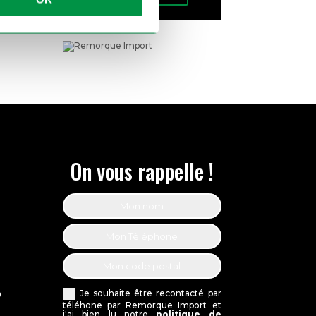
On vous rappelle !
Je souhaite être recontacté par
0
téléhone par Remorque Import et
j'ai bien lu notre
politique de